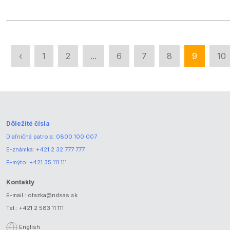
‹
1
2
...
6
7
8
9
10
Dôležité čísla
Diaľničná patrola:
0800 100 007
E-známka:
+421 2 32 777 777
E-mýto:
+421 35 111 111
Kontakty
E-mail.:
otazka@ndsas.sk
Tel.:
+421 2 583 11 111
English