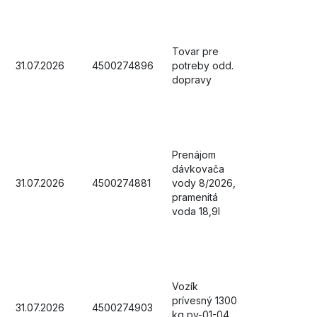
Tovar pre
31.07.2026
4500274896
potreby odd.
dopravy
Prenájom
dávkovača
31.07.2026
4500274881
vody 8/2026,
pramenitá
voda 18,9l
Vozík
prívesný 1300
31.07.2026
4500274903
kg pv-01-04