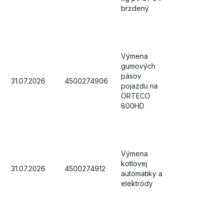
brzdený
Výmena
gumových
pásov
31.07.2026
4500274906
pojazdu na
ORTECO
800HD
Výmena
kotlovej
31.07.2026
4500274912
automatiky a
elektródy