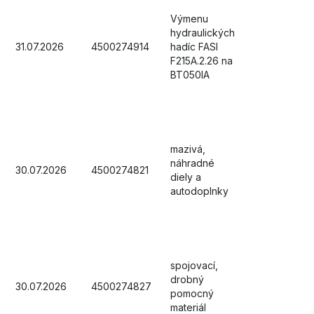
Výmenu
hydraulických
31.07.2026
4500274914
hadíc FASI
F215A.2.26 na
BT050IA
mazivá,
náhradné
30.07.2026
4500274821
diely a
autodoplnky
spojovací,
drobný
30.07.2026
4500274827
pomocný
materiál