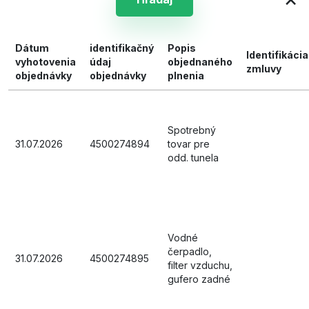
Dátum
identifikačný
Popis
Identifikácia
vyhotovenia
údaj
objednaného
zmluvy
objednávky
objednávky
plnenia
Spotrebný
31.07.2026
4500274894
tovar pre
odd. tunela
Vodné
čerpadlo,
31.07.2026
4500274895
filter vzduchu,
gufero zadné