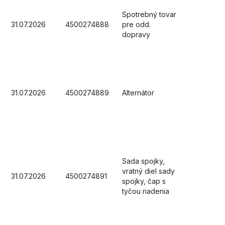
Spotrebný tovar
31.07.2026
4500274888
pre odd.
dopravy
31.07.2026
4500274889
Alternátor
Sada spojky,
vratný diel sady
31.07.2026
4500274891
spojky, čap s
tyčou riadenia