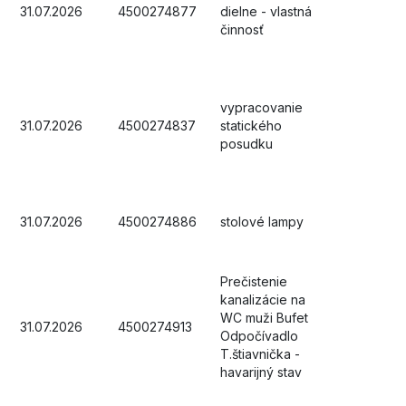
31.07.2026
4500274877
dielne - vlastná
činnosť
vypracovanie
31.07.2026
4500274837
statického
posudku
31.07.2026
4500274886
stolové lampy
Prečistenie
kanalizácie na
WC muži Bufet
31.07.2026
4500274913
Odpočívadlo
T.štiavnička -
havarijný stav