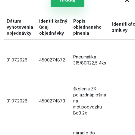
Dátum
identifikačný
Popis
Identifiká
vyhotovenia
údaj
objednaného
zmluvy
objednávky
objednávky
plnenia
Pneumatika
31.07.2026
4500274872
315/80R22,5 4ks
školenia ZK -
pojazdnáplošina
31.07.2026
4500274873
na
mot.podvozku
Bd3 2x
náradie do