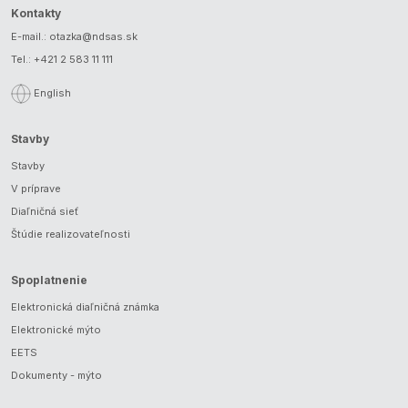
Kontakty
E-mail.:
otazka@ndsas.sk
Tel.:
+421 2 583 11 111
English
Stavby
Stavby
V príprave
Diaľničná sieť
Štúdie realizovateľnosti
Spoplatnenie
Elektronická diaľničná známka
Elektronické mýto
EETS
Dokumenty - mýto