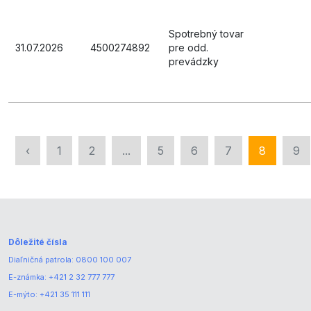
Spotrebný tovar
31.07.2026
4500274892
pre odd.
prevádzky
‹
1
2
...
5
6
7
8
9
Dôležité čísla
Diaľničná patrola:
0800 100 007
E-známka:
+421 2 32 777 777
E-mýto:
+421 35 111 111