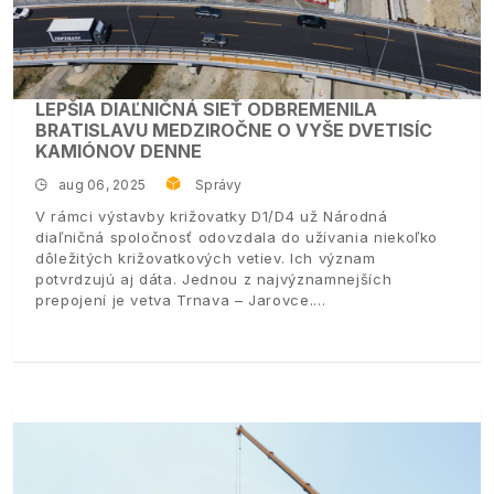
LEPŠIA DIAĽNIČNÁ SIEŤ ODBREMENILA
BRATISLAVU MEDZIROČNE O VYŠE DVETISÍC
KAMIÓNOV DENNE
aug 06, 2025
Správy
V rámci výstavby križovatky D1/D4 už Národná
diaľničná spoločnosť odovzdala do užívania niekoľko
dôležitých križovatkových vetiev. Ich význam
potvrdzujú aj dáta. Jednou z najvýznamnejších
prepojení je vetva Trnava – Jarovce.