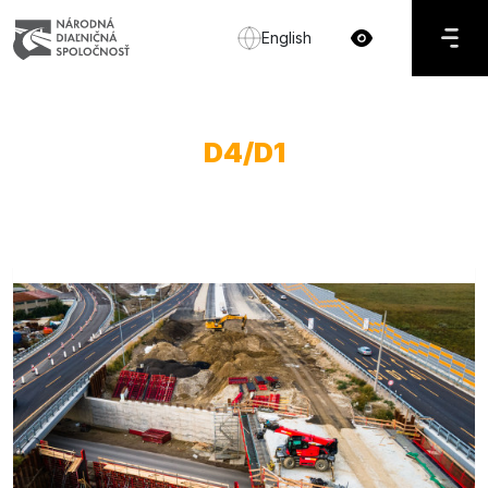
English
D4/D1