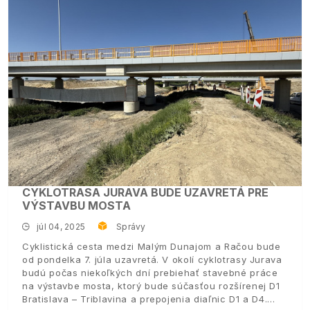
CYKLOTRASA JURAVA BUDE UZAVRETÁ PRE
VÝSTAVBU MOSTA
júl 04, 2025
Správy
Cyklistická cesta medzi Malým Dunajom a Račou bude
od pondelka 7. júla uzavretá. V okolí cyklotrasy Jurava
budú počas niekoľkých dní prebiehať stavebné práce
na výstavbe mosta, ktorý bude súčasťou rozšírenej D1
Bratislava – Triblavina a prepojenia diaľnic D1 a D4.