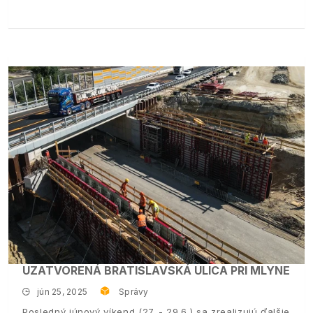
UZATVORENÁ BRATISLAVSKÁ ULICA PRI MLYNE
jún 25, 2025
Správy
Posledný júnový víkend (27. - 29.6.) sa zrealizujú ďalšie