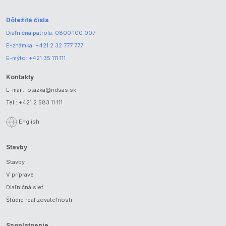
Dôležité čísla
Diaľničná patrola:
0800 100 007
E-známka:
+421 2 32 777 777
E-mýto:
+421 35 111 111
Kontakty
E-mail.:
otazka@ndsas.sk
Tel.:
+421 2 583 11 111
English
Stavby
Stavby
V príprave
Diaľničná sieť
Štúdie realizovateľnosti
Spoplatnenie