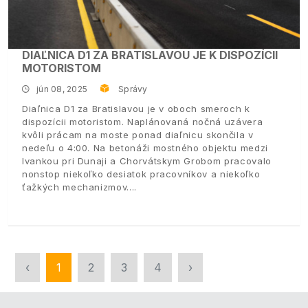
DIAĽNICA D1 ZA BRATISLAVOU JE K DISPOZÍCII
MOTORISTOM
jún 08, 2025
Správy
Diaľnica D1 za Bratislavou je v oboch smeroch k
dispozícii motoristom. Naplánovaná nočná uzávera
kvôli prácam na moste ponad diaľnicu skončila v
nedeľu o 4:00. Na betonáži mostného objektu medzi
Ivankou pri Dunaji a Chorvátskym Grobom pracovalo
nonstop niekoľko desiatok pracovníkov a niekoľko
ťažkých mechanizmov.
‹
1
2
3
4
›