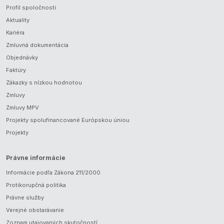
Profil spoločnosti
Aktuality
Kariéra
Zmluvná dokumentácia
Objednávky
Faktúry
Zákazky s nízkou hodnotou
Zmluvy
Zmluvy MPV
Projekty spolufinancované Európskou úniou
Projekty
Právne informácie
Informácie podľa Zákona 211/2000
Protikorupčná politika
Právne služby
Verejné obstarávanie
Zoznam utajovaných skutočností