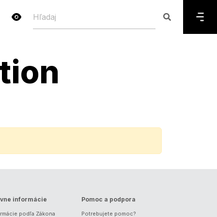
tion
vne informácie
Pomoc a podpora
ormácie podľa Zákona
Potrebujete pomoc?