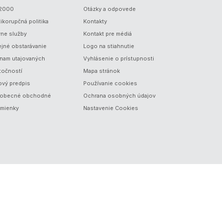
/2000
Otázky a odpovede
ikorupčná politika
Kontakty
vne služby
Kontakt pre médiá
ejné obstarávanie
Logo na stiahnutie
nam utajovaných
Vyhlásenie o prístupnosti
točností
Mapa stránok
ový predpis
Používanie cookies
obecné obchodné
Ochrana osobných údajov
mienky
Nastavenie Cookies