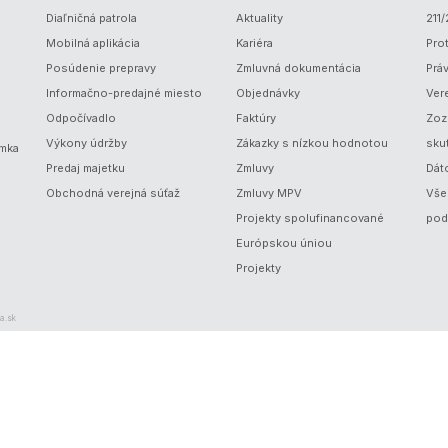
Diaľničná patrola
Aktuality
211
Mobilná aplikácia
Kariéra
Prot
Posúdenie prepravy
Zmluvná dokumentácia
Prá
Informačno-predajné miesto
Objednávky
Ver
Odpočívadlo
Faktúry
Zoz
Výkony údržby
Zákazky s nízkou hodnotou
sku
ámka
Predaj majetku
Zmluvy
Dát
Obchodná verejná súťaž
Zmluvy MPV
Vše
Projekty spolufinancované
pod
Európskou úniou
Projekty
a.sk