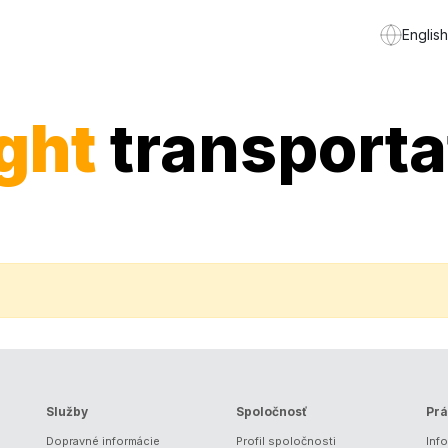
English
ight
transporta
Služby
Spoločnosť
Prá
Dopravné informácie
Profil spoločnosti
Inf