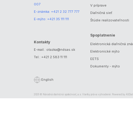
007
V príprave
E-známka:
+421 2 32 777 777
Diaľničná sieť
E-mýto:
+421 35 111 111
Štúdie realizovateľnosti
Spoplatnenie
Kontakty
Elektronická diaľničná zn
E-mail.:
otazka@ndsas.sk
Elektronické mýto
Tel.:
+421 2 583 11 111
EETS
Dokumenty - mýto
English
2026 © Národná diaľničná spoločnosť, a.s. Všetky práva vyhradené. Powered by
ASDat