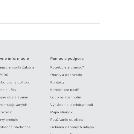
vne informácie
Pomoc a podpora
ormácie podľa Zákona
Potrebujete pomoc?
/2000
Otázky a odpovede
ikorupčná politika
Kontakty
vne služby
Kontakt pre médiá
ejné obstarávanie
Logo na stiahnutie
nam utajovaných
Vyhlásenie o prístupnosti
točností
Mapa stránok
ový predpis
Používanie cookies
obecné obchodné
Ochrana osobných údajov