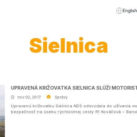
English
Sielnica
UPRAVENÁ KRIŽOVATKA SIELNICA SLÚŽI MOTORIS
nov 02, 2017
Správy
Upravenú križovatku Sielnica NDS odovzdala do užívania mo
bezpečnosť na úseku rýchlostnej cesty R1 Kováčová – Bansk