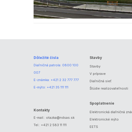
Dôležité čísla
Stavby
Diaľničná patrola:
0800 100
Stavby
007
V príprave
E-známka:
+421 2 32 777 777
Diaľničná sieť
E-mýto:
+421 35 111 111
Štúdie realizovateľnosti
Spoplatnenie
Kontakty
Elektronická diaľničná zn
E-mail.:
otazka@ndsas.sk
Elektronické mýto
Tel.:
+421 2 583 11 111
EETS