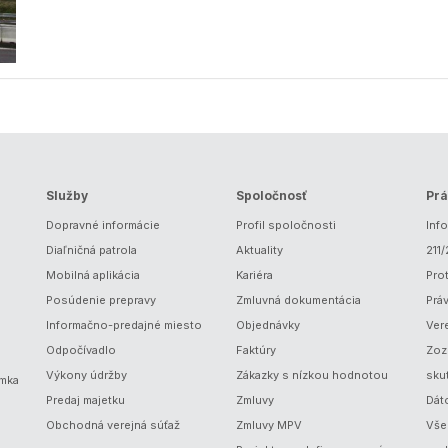
Služby
Spoločnosť
Prá
Dopravné informácie
Profil spoločnosti
Inf
Diaľničná patrola
Aktuality
211
Mobilná aplikácia
Kariéra
Prot
Posúdenie prepravy
Zmluvná dokumentácia
Prá
Informačno-predajné miesto
Objednávky
Ver
Odpočívadlo
Faktúry
Zoz
Výkony údržby
Zákazky s nízkou hodnotou
sku
ámka
Predaj majetku
Zmluvy
Dát
Obchodná verejná súťaž
Zmluvy MPV
Vše