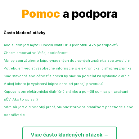
Pomoc
a podpora
Často kladené otázky
Ako si dobijem mýto? Chcem vrátiť OBU jednotku. Ako postupovať?
Chcem pracovať vo Vašej spoločnosti.
Mal by som záujem o kúpu vyradených dopravných značiek alebo zvodidiel.
Potrebujem vedieť všeobecné informácie o elektronickej diaľničnej známke.
Sme stavebná spoločnosť a chceli by sme sa podieľať na výstavbe diaľnic.
V akej lehote je vyplatená kúpna cena pri predaji pozemku?
Kupoval som elektronickú diaľničnú známku a pomýlil som sa pri zadávaní
EČV. Ako to opraviť?
Mám záujem o dlhodobý prenájom priestorov na hraničnom priechode alebo
odpočívadle.
Viac často kladených otázok →