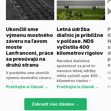
Ukončili sme
Letná údržba
P
výmenu mostného
diaľnic je približne
K
záveru na ľavom
v polčase. NDS
N
moste
vyčistila 400
s
Lanfranconi, práce
kilometrov rigolov
d
sa presúvajú na
p
Národná diaľničná
druhú stranu
s
spoločnosť za prvé tri
mesiace letnej údržby
V predstihu sme ukončili
N
stihla vyčistiť vyše 400
výmenu mostného záveru
s
kilometrov rigolov –
na ľavej strane mosta
v
odvodňovacích žľabov,
Prečítajte si článok →
Prečítajte si článok →
P
Lanfranconi, ktorý je
z
opraviť viac ako 4000
súčasťou bratislavskej
d
cestných smerových stĺpov
diaľnice D2. Práce sa
p
a orezať, či pokosiť 1 400
podarilo dokončiť zhruba o
Br
Zobraziť viac článkov →
hektárov zelene pri
tri týždne skôr.
Z
diaľniciach a rýchlostných