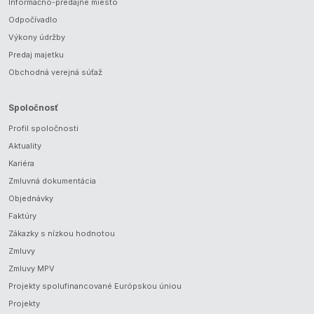
Informačno-predajné miesto
Odpočívadlo
Výkony údržby
Predaj majetku
Obchodná verejná súťaž
Spoločnosť
Profil spoločnosti
Aktuality
Kariéra
Zmluvná dokumentácia
Objednávky
Faktúry
Zákazky s nízkou hodnotou
Zmluvy
Zmluvy MPV
Projekty spolufinancované Európskou úniou
Projekty