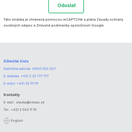
Odoslať
Táto stránka je chránená pomocou reCAPTCHA a platia
Zásady ochrany
osobných údajov
a
Zmluvné podmienky
spoločnosti Google.
Dôležité čísla
Diaľničná patrola:
0800 100 007
E-známka:
+421 2 32 777 777
E-mýto:
+421 35 111 111
Kontakty
E-mail.:
otazka@ndsas.sk
Tel.:
+421 2 583 11 111
English