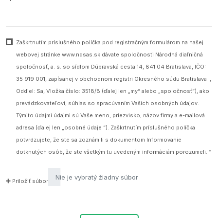
Zaškrtnutím príslušného políčka pod registračným formulárom na našej
webovej stránke www.ndsas.sk dávate spoločnosti Národná diaľničná
spoločnosť, a. s. so sídlom Dúbravská cesta 14, 841 04 Bratislava, IČO:
35 919 001, zapísanej v obchodnom registri Okresného súdu Bratislava I,
Oddiel: Sa, Vložka číslo: 3518/B (ďalej len „my“ alebo „spoločnosť“), ako
prevádzkovateľovi, súhlas so spracúvaním Vašich osobných údajov.
Týmito údajmi údajmi sú Vaše meno, priezvisko, názov firmy a e-mailová
adresa (ďalej len „osobné údaje “). Zaškrtnutím príslušného políčka
potvrdzujete, že ste sa zoznámili s dokumentom Informovanie
dotknutých osôb, že ste všetkým tu uvedeným informáciám porozumeli.
*
Priložiť súbor