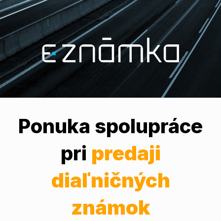
Ponuka spolupráce
pri
predaji
diaľničných
známok