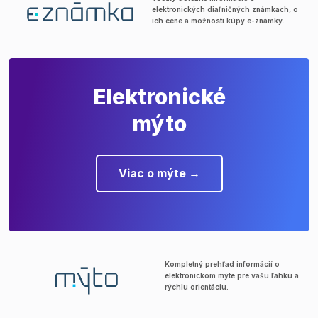
elektronických diaľničných známkach, o
ich cene a možnosti kúpy e-známky.
Elektronické
mýto
Viac o mýte →
Kompletný prehľad informácií o
elektronickom mýte pre vašu ľahkú a
rýchlu orientáciu.