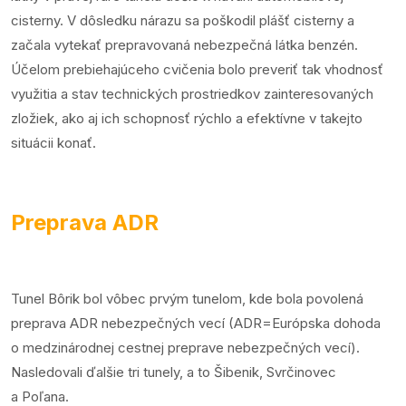
cisterny. V dôsledku nárazu sa poškodil plášť cisterny a
začala vytekať prepravovaná nebezpečná látka benzén.
Účelom prebiehajúceho cvičenia bolo preveriť tak vhodnosť
využitia a stav technických prostriedkov zainteresovaných
zložiek, ako aj ich schopnosť rýchlo a efektívne v takejto
situácii konať.
Preprava ADR
Tunel Bôrik bol vôbec prvým tunelom, kde bola povolená
preprava ADR nebezpečných vecí (ADR=Európska dohoda
o medzinárodnej cestnej preprave nebezpečných vecí).
Nasledovali ďalšie tri tunely, a to Šibenik, Svrčinovec
a Poľana.