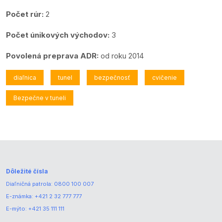
Počet rúr:
2
Počet únikových východov:
3
Povolená preprava ADR:
od roku 2014
diaľnica
tunel
bezpečnosť
cvičenie
Bezpečne v tuneli
Dôležité čísla
Diaľničná patrola:
0800 100 007
E-známka:
+421 2 32 777 777
E-mýto:
+421 35 111 111