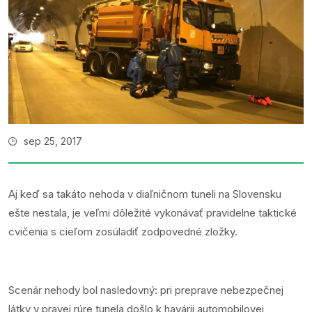
sep 25, 2017
Aj keď sa takáto nehoda v diaľničnom tuneli na Slovensku
ešte nestala, je veľmi dôležité vykonávať pravidelne taktické
cvičenia s cieľom zosúladiť zodpovedné zložky.
Scenár nehody bol nasledovný: pri preprave nebezpečnej
látky v pravej rúre tunela došlo k havárii automobilovej