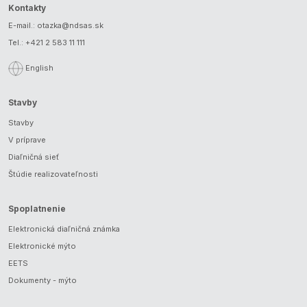
Kontakty
E-mail.:
otazka@ndsas.sk
Tel.:
+421 2 583 11 111
English
Stavby
Stavby
V príprave
Diaľničná sieť
Štúdie realizovateľnosti
Spoplatnenie
Elektronická diaľničná známka
Elektronické mýto
EETS
Dokumenty - mýto