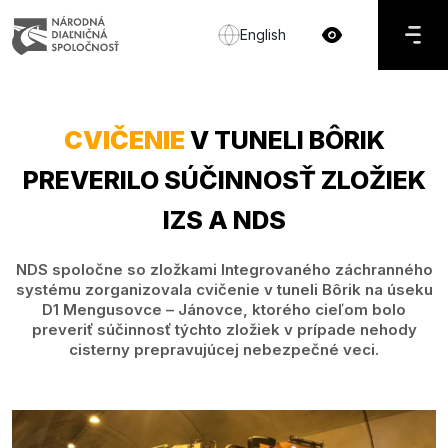
English
CVIČENIE
V TUNELI BÔRIK
PREVERILO SÚČINNOSŤ ZLOŽIEK
IZS A NDS
NDS spoločne so zložkami Integrovaného záchranného
systému zorganizovala cvičenie v tuneli Bôrik na úseku
D1 Mengusovce – Jánovce, ktorého cieľom bolo
preveriť súčinnosť týchto zložiek v prípade nehody
cisterny prepravujúcej nebezpečné veci.