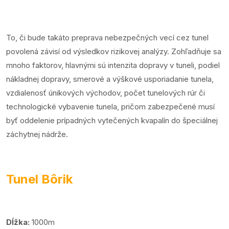
To, či bude takáto preprava nebezpečných vecí cez tunel
povolená závisí od výsledkov rizikovej analýzy. Zohľadňuje sa
mnoho faktorov, hlavnými sú intenzita dopravy v tuneli, podiel
nákladnej dopravy, smerové a výškové usporiadanie tunela,
vzdialenosť únikových východov, počet tunelových rúr či
technologické vybavenie tunela, pričom zabezpečené musí
byť oddelenie prípadných vytečených kvapalín do špeciálnej
záchytnej nádrže.
Tunel Bôrik
Dĺžka:
1000m