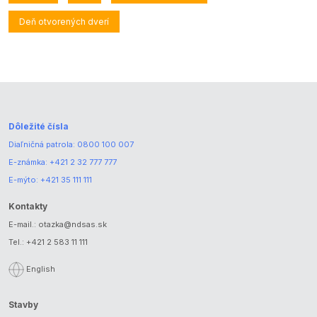
Deň otvorených dverí
Dôležité čísla
Diaľničná patrola:
0800 100 007
E-známka:
+421 2 32 777 777
E-mýto:
+421 35 111 111
Kontakty
E-mail.:
otazka@ndsas.sk
Tel.:
+421 2 583 11 111
English
Stavby