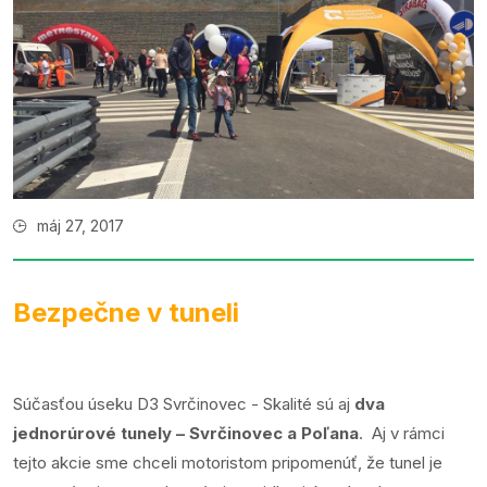
máj 27, 2017
Bezpečne v tuneli
Súčasťou úseku D3 Svrčinovec - Skalité sú aj
dva
jednorúrové tunely – Svrčinovec a Poľana
. Aj v rámci
tejto akcie sme chceli motoristom pripomenúť, že tunel je