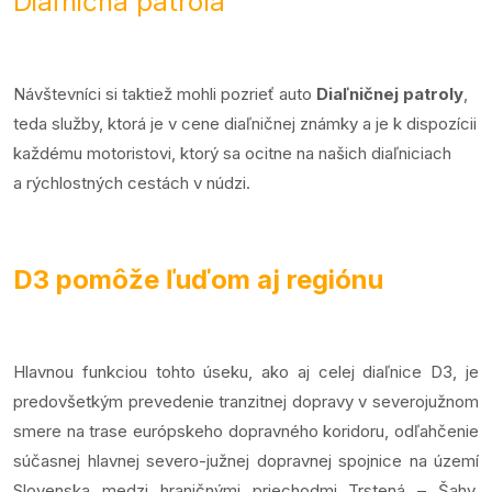
Diaľničná patrola
Návštevníci si taktiež mohli pozrieť auto
Diaľničnej patroly
,
teda služby, ktorá je v cene diaľničnej známky a je k dispozícii
každému motoristovi, ktorý sa ocitne na našich diaľniciach
a rýchlostných cestách v núdzi.
D3 pomôže ľuďom aj regiónu
Hlavnou funkciou tohto úseku, ako aj celej diaľnice D3, je
predovšetkým prevedenie tranzitnej dopravy v severojužnom
smere na trase európskeho dopravného koridoru, odľahčenie
súčasnej hlavnej severo-južnej dopravnej spojnice na území
Slovenska medzi hraničnými priechodmi Trstená – Šahy.