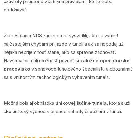
uzavretý priestor s vlastnými pravidlami, ktoré treba
dodržiavať.
Zamestnanci NDS záujemcom vysvetlili, ako sa vyhnúť
najčastejším chybám pri jazde v tuneli a ak sa nebodaj už
nejaká nepríjemnosť stane, ako sa správne zachovať.
Návštevníci mali možnosť pozrieť si
záložné operátorské
pracovisko
v sprievode tunelového špecialistu a oboznámiť
sa s vnútorným technologickým vybavením tunela.
Možná bola aj obhliadka
únikovej štôlne tunela
, ktorá slúži
ako únikový východ v prípade nehody či požiaru v tuneli.