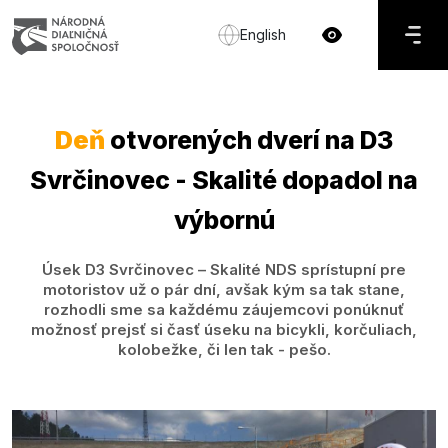
English
Deň
otvorených dverí na D3
Svrčinovec - Skalité dopadol na
výbornú
Úsek D3 Svrčinovec – Skalité NDS sprístupní pre
motoristov už o pár dní, avšak kým sa tak stane,
rozhodli sme sa každému záujemcovi ponúknuť
možnosť prejsť si časť úseku na bicykli, korčuliach,
kolobežke, či len tak - pešo.