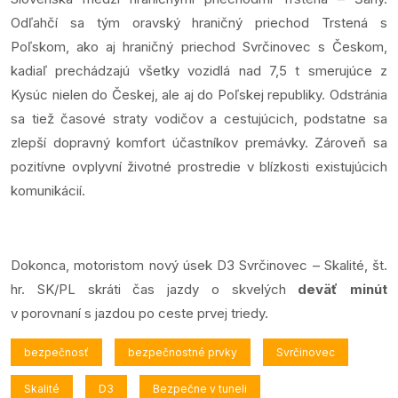
Odľahčí sa tým oravský hraničný priechod Trstená s
Poľskom, ako aj hraničný priechod Svrčinovec s Českom,
kadiaľ prechádzajú všetky vozidlá nad 7,5 t smerujúce z
Kysúc nielen do Českej, ale aj do Poľskej republiky. Odstránia
sa tiež časové straty vodičov a cestujúcich, podstatne sa
zlepší dopravný komfort účastníkov premávky. Zároveň sa
pozitívne ovplyvní životné prostredie v blízkosti existujúcich
komunikácií.
Dokonca, motoristom nový úsek D3 Svrčinovec – Skalité, št.
hr. SK/PL skráti čas jazdy o skvelých
deväť minút
v porovnaní s jazdou po ceste prvej triedy.
bezpečnosť
bezpečnostné prvky
Svrčinovec
Skalité
D3
Bezpečne v tuneli