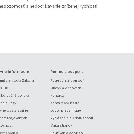
 nepozornosť a nedodržiavanie zníženej rýchlosti
vne informácie
Pomoc a podpora
ormácie podľa Zákona
Potrebujete pomoc?
/2000
Otázky a odpovede
ikorupčná politika
Kontakty
vne služby
Kontakt pre médiá
ejné obstarávanie
Logo na stiahnutie
nam utajovaných
Vyhlásenie o prístupnosti
točností
Mapa stránok
ový predpis
Používanie cookies