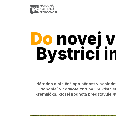
Do
novej v
Bystrici 
Národná diaľničná spoločnosť v posledný
doposiaľ v hodnote zhruba 360-tisíc eu
Kremnička, ktorej hodnota predstavuje 48