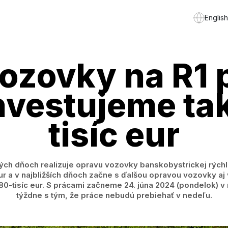
English
ozovky na R1 
investujeme t
tisíc eur
ch dňoch realizuje opravu vozovky banskobystrickej rýchl
r a v najbližších dňoch začne s ďalšou opravou vozovky aj v
0-tisíc eur. S prácami začneme 24. júna 2024 (pondelok) v 
týždne s tým, že práce nebudú prebiehať v nedeľu.