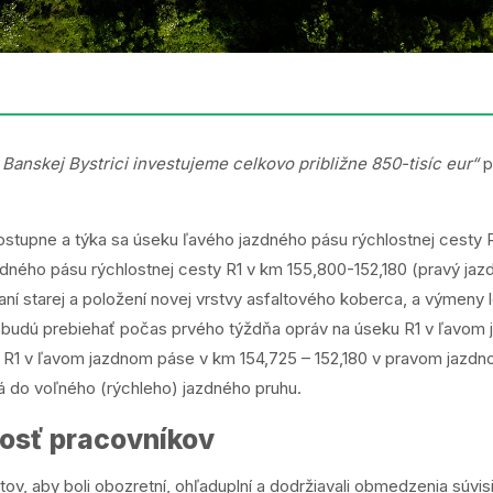
Banskej Bystrici investujeme celkovo približne 850-tisíc eur“
p
stupne a týka sa úseku ľavého jazdného pásu rýchlostnej cesty R
zdného pásu rýchlostnej cesty R1 v km 155,800-152,180 (pravý jaz
í starej a položení novej vrstvy asfaltového koberca, a výmeny lo
e budú prebiehať počas prvého týždňa opráv na úseku R1 v ľavom
 R1 v ľavom jazdnom páse v km 154,725 – 152,180 v pravom jazdn
á do voľného (rýchleho) jazdného pruhu.
nosť pracovníkov
tov, aby boli obozretní, ohľaduplní a dodržiavali obmedzenia súvi