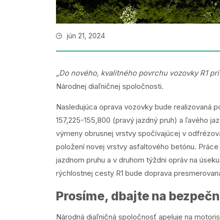
jún 21, 2024
„Do nového, kvalitného povrchu vozovky R1 pri 
Národnej diaľničnej spoločnosti.
Nasledujúca oprava vozovky bude realizovaná po
157,225-155,800 (pravý jazdný pruh) a ľavého ja
výmeny obrusnej vrstvy spočívajúcej v odfrézovan
položení novej vrstvy asfaltového betónu. Prác
jazdnom pruhu a v druhom týždni opráv na úseku
rýchlostnej cesty R1 bude doprava presmerovan
Prosíme, dbajte na bezpeč
Národná diaľničná spoločnosť apeluje na motoris