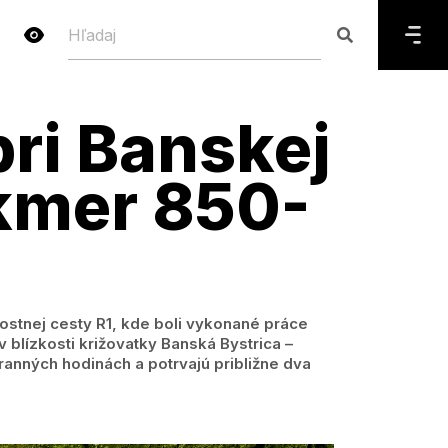
pri Banskej
akmer 850-
ostnej cesty R1, kde boli vykonané práce
 blízkosti križovatky Banská Bystrica –
ranných hodinách a potrvajú približne dva