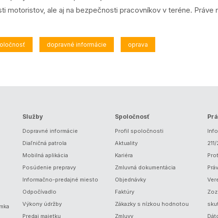
sti motoristov, ale aj na bezpečnosti pracovníkov v teréne. Práve
poločnosť
dopravné informácie
oprava
Služby
Spoločnosť
Prá
Dopravné informácie
Profil spoločnosti
Inf
Diaľničná patrola
Aktuality
211
Mobilná aplikácia
Kariéra
Prot
Posúdenie prepravy
Zmluvná dokumentácia
Prá
Informačno-predajné miesto
Objednávky
Ver
Odpočívadlo
Faktúry
Zoz
Výkony údržby
Zákazky s nízkou hodnotou
sku
ámka
Predaj majetku
Zmluvy
Dát