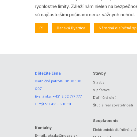
rýchlostne limity. Záleží nám nielen na bezpečno
sú najčastejšími príčinami neraz vážnych nehôd.
R1
Banská Bystrica
Národná diaľničná s
Dôležité čísla
Stavby
Diaľničná patrola:
0800 100
Stavby
007
V príprave
E-známka:
+421 2 32 777 777
Diaľničná sieť
E-mýto:
+421 35 111 111
Štúdie realizovateľnosti
Spoplatnenie
Kontakty
Elektronická diaľničná zn
E-mail.:
otazka@ndsas.sk