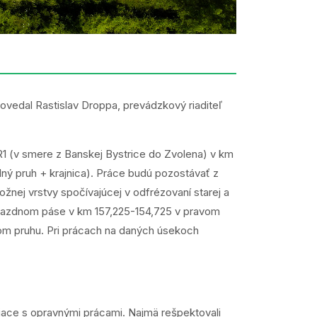
ovedal Rastislav Droppa, prevádzkový riaditeľ
1 (v smere z Banskej Bystrice do Zvolena) v km
dný pruh + krajnica). Práce budú pozostávať z
žnej vrstvy spočívajúcej v odfrézovaní starej a
 jazdnom páse v km 157,225-154,725 v pravom
om pruhu. Pri prácach na daných úsekoch
siace s opravnými prácami. Najmä rešpektovali