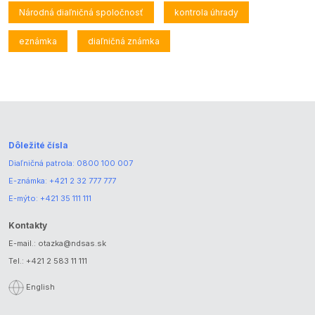
Národná diaľničná spoločnosť
kontrola úhrady
eznámka
diaľničná známka
Dôležité čísla
Diaľničná patrola:
0800 100 007
E-známka:
+421 2 32 777 777
E-mýto:
+421 35 111 111
Kontakty
E-mail.:
otazka@ndsas.sk
Tel.:
+421 2 583 11 111
English