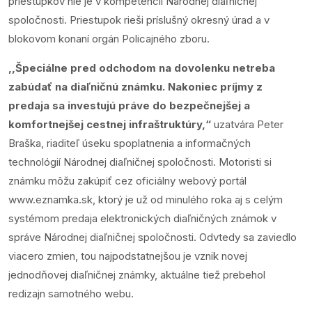
priestupkov nie je v kompetencii Národnej diaľničnej
spoločnosti. Priestupok rieši príslušný okresný úrad a v
blokovom konaní orgán Policajného zboru.
,,Špeciálne pred odchodom na dovolenku netreba
zabúdať na diaľničnú známku. Nakoniec príjmy z
predaja sa investujú práve do bezpečnejšej a
komfortnejšej cestnej infraštruktúry,“
uzatvára Peter
Braška, riaditeľ úseku spoplatnenia a informačných
technológií Národnej diaľničnej spoločnosti. Motoristi si
známku môžu zakúpiť cez oficiálny webový portál
www.eznamka.sk
, ktorý je už od minulého roka aj s celým
systémom predaja elektronických diaľničných známok v
správe Národnej diaľničnej spoločnosti. Odvtedy sa zaviedlo
viacero zmien, tou najpodstatnejšou je vznik novej
jednodňovej diaľničnej známky, aktuálne tiež prebehol
redizajn samotného webu.