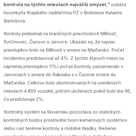
kontrola na týchto miestach najväčší zmysel,“
uvádza
hovorkyňa Krajského riaditeľstva PZ v Bratislave Katarína
Bartošová.
Kontroly prebiehali na hraničných priechodoch Milhosť,
Svrčinovec, Čunovo a Jarovce. Ukázalo sa, že najviac
priestupkov bolo na Milhosti v smere na Maďarsko. Počet
incidentov predstavoval až 4%. Z týchto štyroch miest sa
najmenej priestupkov (1%) počas kontroly zaznamenalo v
Jarovciach v smere do Rakúska a v Čunove smere do
Maďarska. Celkovo bolo skontrolovaných na uvedených
miestach 4 800 vozidiel, pričom uložených pokút bolo iba 96,
čo predstavuje 2%.
Kontrolný systém na Slovensku pozostáva zo statických
kontrolných bodov prostredníctvom kamerových systémov
alebo cez terénne kontroly a mobilné hliadky. Riešenie