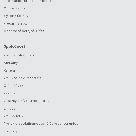
Informačno-predajné miesto
Odpočívadlo
Výkony údržby
Predaj majetku
Obchodná verejná súťaž
Spoločnosť
Profil spoločnosti
Aktuality
Kariéra
Zmluvná dokumentácia
Objednávky
Faktúry
Zákazky s nízkou hodnotou
Zmluvy
Zmluvy MPV
Projekty spolufinancované Európskou úniou
Projekty