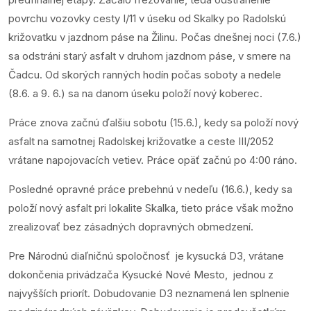
povrchu vozovky cesty I/11 v úseku od Skalky po Radolskú
križovatku v jazdnom páse na Žilinu. Počas dnešnej noci (7.6.)
sa odstráni starý asfalt v druhom jazdnom páse, v smere na
Čadcu. Od skorých ranných hodín počas soboty a nedele
(8.6. a 9. 6.) sa na danom úseku položí nový koberec.
Práce znova začnú ďalšiu sobotu (15.6.), kedy sa položí nový
asfalt na samotnej Radolskej križovatke a ceste III/2052
vrátane napojovacích vetiev. Práce opäť začnú po 4:00 ráno.
Posledné opravné práce prebehnú v nedeľu (16.6.), kedy sa
položí nový asfalt pri lokalite Skalka, tieto práce však možno
zrealizovať bez zásadných dopravných obmedzení.
Pre Národnú diaľničnú spoločnosť je kysucká D3, vrátane
dokončenia privádzača Kysucké Nové Mesto, jednou z
najvyšších priorít. Dobudovanie D3 neznamená len splnenie