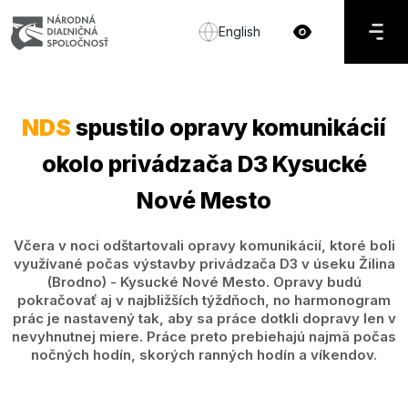
English
NDS
spustilo opravy komunikácií
okolo privádzača D3 Kysucké
Nové Mesto
Včera v noci odštartovali opravy komunikácií, ktoré boli
využívané počas výstavby privádzača D3 v úseku Žilina
(Brodno) - Kysucké Nové Mesto. Opravy budú
pokračovať aj v najbližších týždňoch, no harmonogram
prác je nastavený tak, aby sa práce dotkli dopravy len v
nevyhnutnej miere. Práce preto prebiehajú najmä počas
nočných hodín, skorých ranných hodín a víkendov.