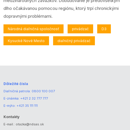
medzinárodných záväzkov. Dobudovanie je predovšetkým
dlho očakávanou pomocou regiónu, ktorý trpí chronickými
dopravnými problémami.
Národná diaľničná spoločnosť
privádzač
D3
Kysucké Nové Mesto
diaľničný privádzač
Dôležité čísla
Diaľničná patrola:
0800 100 007
E-známka:
+421 2 32 777 777
E-mýto:
+421 35 111 111
Kontakty
E-mail.:
otazka@ndsas.sk