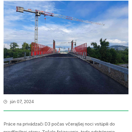
jún 07, 2024
Práce na privádzači D3 počas včerajšej noci vstúpili do
predfinálnej etapy. Začalo frézovanie, teda odstránenie