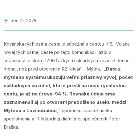
dec 12, 2025
Krivánska rýchlostná cesta je súbežná s cestou I/16. Vďaka
novej rýchlostnej ceste po tejto komunikácii jazdí v
súčasnosti o skoro 1700 ťažkých nákladných vozidiel denne
menej, než pred otvorením R2 Kriváň – Mýtna.
„Dáta z
mýtneho systému ukazujú veľmi priaznivý vývoj, počet
nákladných vozidiel, ktoré prešli na novú rýchlostnú
cestu, je až na úrovni 94 %. Rovnaké údaje sme
zaznamenali aj po otvorení predošlého úseku medzi
Mýtnou a Lovinobaňou,“
spomenul riaditeľ úseku
spoplatnenia a IT Národnej diaľničnej spoločnosti Peter
Braška.