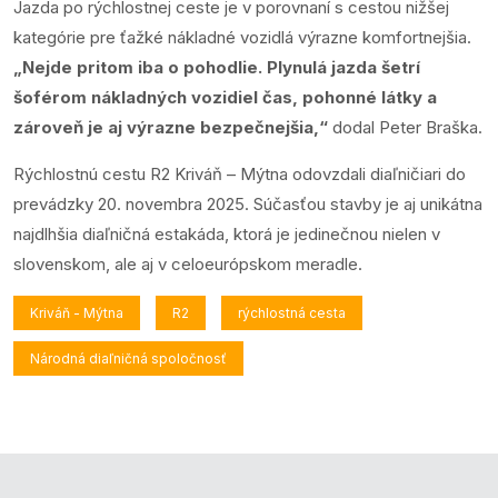
Jazda po rýchlostnej ceste je v porovnaní s cestou nižšej
kategórie pre ťažké nákladné vozidlá výrazne komfortnejšia.
„Nejde pritom iba o pohodlie. Plynulá jazda šetrí
šoférom nákladných vozidiel čas, pohonné látky a
zároveň je aj výrazne bezpečnejšia,“
dodal Peter Braška.
Rýchlostnú cestu R2 Kriváň – Mýtna odovzdali diaľničiari do
prevádzky 20. novembra 2025. Súčasťou stavby je aj unikátna
najdlhšia diaľničná estakáda, ktorá je jedinečnou nielen v
slovenskom, ale aj v celoeurópskom meradle.
Kriváň - Mýtna
R2
rýchlostná cesta
Národná diaľničná spoločnosť