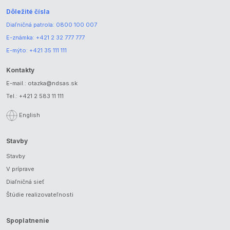
Dôležité čísla
Diaľničná patrola:
0800 100 007
E-známka:
+421 2 32 777 777
E-mýto:
+421 35 111 111
Kontakty
E-mail.:
otazka@ndsas.sk
Tel.:
+421 2 583 11 111
English
Stavby
Stavby
V príprave
Diaľničná sieť
Štúdie realizovateľnosti
Spoplatnenie