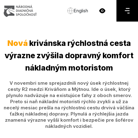
English
Nová
krivánska rýchlostná cesta
výrazne zvýšila dopravný komfort
nákladným motoristom
V novembri sme sprejazdnili nový úsek rýchlostnej
cesty R2 medzi Kriváňom a Mýtnou. Ide o úsek, ktorý
plynulo nadväzuje na existujúce ťahy z oboch smerov.
Preto si naň nákladní motoristi rýchlo zvykli a už za
necelý mesiac prešla na rýchlostnú cestu drvivá väčšina
ťažkej nákladnej dopravy. Plynulá a rýchlejšia jazda
znamená výrazne vyšší komfort i bezpečie pre šoférov
nákladných vozidiel.