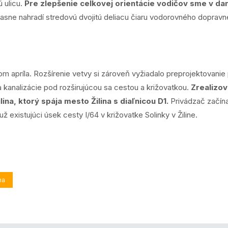
 ulicu.
Pre zlepšenie celkovej orientácie vodičov sme v dan
asne nahradí stredovú dvojitú deliacu čiaru vodorovného dopravn
 apríla. Rozšírenie vetvy si zároveň vyžiadalo preprojektovanie p
kanalizácie pod rozširujúcou sa cestou a križovatkou.
Zrealizov
ina, ktorý spája mesto Žilina s diaľnicou D1.
Privádzač začína
 existujúci úsek cesty I/64 v križovatke Solinky v Žiline.
na