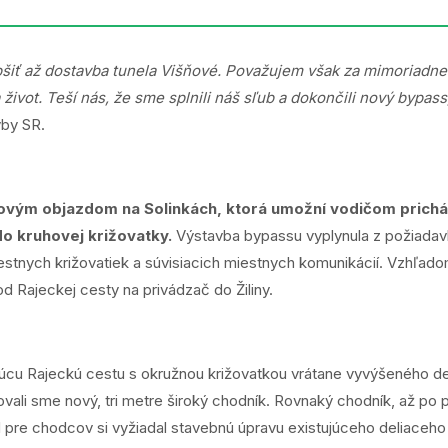
šiť až dostavba tunela Višňové. Považujem však za mimoriadne 
ivot. Teší nás, že sme splnili náš sľub a dokončili nový bypass
vby SR.
ovým objazdom na Solinkách, ktorá umožní vodičom prichá
do kruhovej križovatky.
Výstavba bypassu vyplynula z požiadav
estnych križovatiek a súvisiacich miestnych komunikácií. Vzhľa
d Rajeckej cesty na privádzač do Žiliny.
júcu Rajeckú cestu s okružnou križovatkou vrátane vyvýšeného de
ovali sme nový, tri metre široký chodník. Rovnaký chodník, až po
d pre chodcov si vyžiadal stavebnú úpravu existujúceho deliaceho