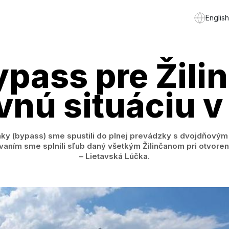
English
pass pre Žilin
vnú situáciu v
nky (bypass) sme spustili do plnej prevádzky s dvojdňovým
ovaním sme splnili sľub daný všetkým Žilinčanom pri otvore
– Lietavská Lúčka.