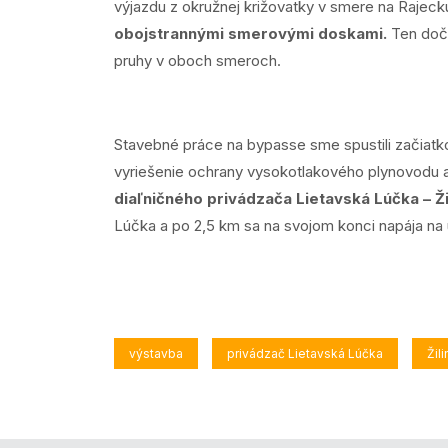
výjazdu z okružnej križovatky v smere na Rajeckú
obojstrannými smerovými doskami.
Ten doč
pruhy v oboch smeroch.
Stavebné práce na bypasse sme spustili začiatkom
vyriešenie ochrany vysokotlakového plynovodu a 
diaľničného privádzača Lietavská Lúčka – Žil
Lúčka a po 2,5 km sa na svojom konci napája na už
výstavba
privádzač Lietavská Lúčka
Žili