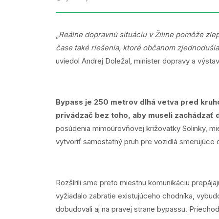
„
Reálne dopravnú situáciu v Žiline pomôže zlep
čase také riešenia, ktoré občanom zjednodušia ž
uviedol Andrej Doležal, minister dopravy a výsta
Bypass je 250 metrov dlhá vetva pred kruh
privádzač bez toho, aby museli zachádzať 
posúdenia mimoúrovňovej križovatky Solinky, mi
vytvoriť samostatný pruh pre vozidlá smerujúce o
Rozšírili sme preto miestnu komunikáciu prepája
vyžiadalo zabratie existujúceho chodníka, vybud
dobudovali aj na pravej strane bypassu. Priecho