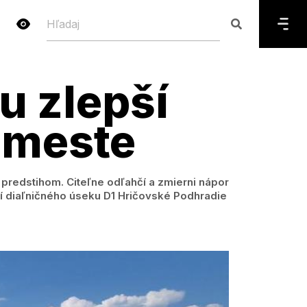
u zlepší
 meste
 predstihom. Citeľne odľahčí a zmierni nápor
ní diaľničného úseku D1 Hričovské Podhradie