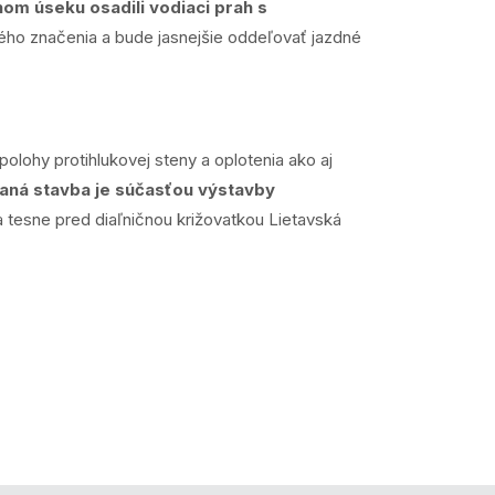
om úseku osadili vodiaci prah s
ého značenia a bude jasnejšie oddeľovať jazdné
olohy protihlukovej steny a oplotenia ako aj
aná stavba je súčasťou výstavby
 tesne pred diaľničnou križovatkou Lietavská