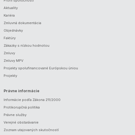
Profil spoločnosti
Aktuality
Kariéra
Zmluvná dokumentácia
Objednávky
Faktúry
Zákazky s nízkou hodnotou
Zmluvy
Zmluvy MPV
Projekty spolufinancované Európskou úniou
Projekty
Právne informácie
Informácie podľa Zákona 211/2000
Protikorupčná politika
Právne služby
Verejné obstarávanie
Zoznam utajovaných skutočností