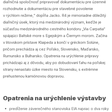
diaľničná spoločnosť pripravovať dokumentáciu pre územné
rozhodnutie a dokumentáciu pre stavebné povolenie
v rýchlom režime,“ dopĺňa Jacko. R4 je mimoriadne dôležitý
diaľničný úsek, ktorý má medzinárodný význam, keďže je
súčasťou medzinárodného cestného koridoru „Via Carpatia“
spájajúci Baltské more s Egejským a Čiernym morom. Začína
v litovskom prístave Klaipeda a končí v gréckom Solúne,
pričom prechádza aj cez Poľsko, Slovensko, Maďarsko,
Rumunsko a Bulharsko. Opatrenia na urýchlenie prípravy
prichádzajú aj z dôvodu, aby po dobudovaní ťahu na poľskej
strany nenastalo úzke miesto na Slovensku, s extrémne
prehustenou kamiónovou dopravou.
Opatrenia na urýchlenie výstavby
predĺženie záverečného stanoviska EIA najviac o dva roky