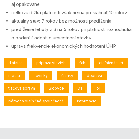
aj opakovane
celková dĺžka platnosti však nemá presiahnuť 10 rokov
aktuálny stav: 7 rokov bez možnosti predĺženia
predĺženie lehoty z 3 na 5 rokov pri platnosti rozhodnutia
o podaní žiadosti o umiestnení stavby
úprava frekvencie ekonomických hodnotení ÚHP
diaľnica
príprava stavieb
ťah
diaľničná sieť
médiá
novinky
články
doprava
tlačová správa
Bidovce
D1
R4
Národná diaľničná spoločnosť
informácie