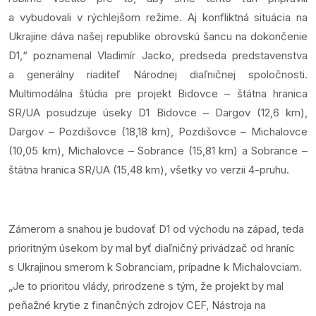
a vybudovali v rýchlejšom režime. Aj konfliktná situácia na
Ukrajine dáva našej republike obrovskú šancu na dokončenie
D1,“ poznamenal Vladimír Jacko, predseda predstavenstva
a generálny riaditeľ Národnej diaľničnej spoločnosti.
Multimodálna štúdia pre projekt Bidovce – štátna hranica
SR/UA posudzuje úseky D1 Bidovce – Dargov (12,6 km),
Dargov – Pozdišovce (18,18 km), Pozdišovce – Michalovce
(10,05 km), Michalovce – Sobrance (15,81 km) a Sobrance –
štátna hranica SR/UA (15,48 km), všetky vo verzii 4-pruhu.
Zámerom a snahou je budovať D1 od východu na západ, teda
prioritným úsekom by mal byť diaľničný privádzač od hraníc
s Ukrajinou smerom k Sobranciam, prípadne k Michalovciam.
„Je to prioritou vlády, prirodzene s tým, že projekt by mal
peňažné krytie z finančných zdrojov CEF, Nástroja na