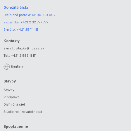
Dôležité čísla
Diaľničná patrola:
0800 100 007
E-známka:
+421 2 32 777 777
E-mýto:
+421 35 111 111
Kontakty
E-mail.:
otazka@ndsas.sk
Tel.:
+421 2 583 11 111
English
Stavby
Stavby
V príprave
Diaľničná sieť
Štúdie realizovateľnosti
Spoplatnenie