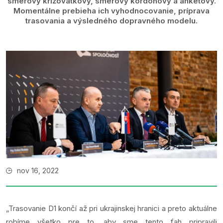
smerový križovatkový, smerový kordónový a anketový.
Momentálne prebieha ich vyhodnocovanie, príprava
trasovania a výsledného dopravného modelu.
nov 16, 2022
„Trasovanie D1 končí až pri ukrajinskej hranici a preto aktuálne
robíme všetko pre to, aby sme tento ťah pripravili