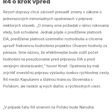
R4 o krok vpred
Rezort dopravy chce zároveň presadiť zmeny v zákone o
jednorazových mimoriadnych opatreniach v príprave
niektorých stavieb. „O zmeny sme požiadali v rámci rokovania
vlády, boli schválené. Jednak pôjde o predĺženie platnosti
EIA, predĺženie platnosti územného rozhodnutia a chceme
upraviť frekvenciu hodnotenia projektov Útvarom hodnoty za
peniaze. Sme názoru, že efektívnejšie bude zúžiť počet
hodnotení na posudzovanie pred prípravou EIA a pred
verejným obstarávaním,“ hovorí Kmeť. Opatrenia by mali
zrýchliť investičnú prípravu výstavby úsekov rýchlostnej cesty
R4 medzi Kapušanmi a štátnou hranicou Slovenska s
Poľskom, ale neskôr aj iných diaľnic a rýchlostných ciest.
„V prípade ťahu R4 smerom na Poľsko bude Národná