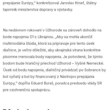
prepájanie Európy,“ konkretizoval Jaroslav Kmeť, štátny
tajomník ministerstva dopravy a výstavby.
Na nedávnom rokovaní v Užhorode sa zároveň dohodlo na
bode napojenia D1 s Ukrajinou. „Aby sa mohla ukončiť
multimodálna štúdia, ktorá sa pripravuje pre tento úsek
diaľnice, je veľmi dôležité, aby ukrajinská strana konkrétne
písomne menovala body napojenia. Je potvrdené, že týmto
bodom bude hraničný priechod Užhorod – Vyšné Nemecké.
Úsek od bodu napojenia, diaľničný privádzač po Sobrance by
bol vyňatý a bol by financovaný z Nástrojov prepájania
Európy,“ dopĺňa Eduard Buraš, poradca predsedu vlády SR
pre cezhraničnú spoluprácu.