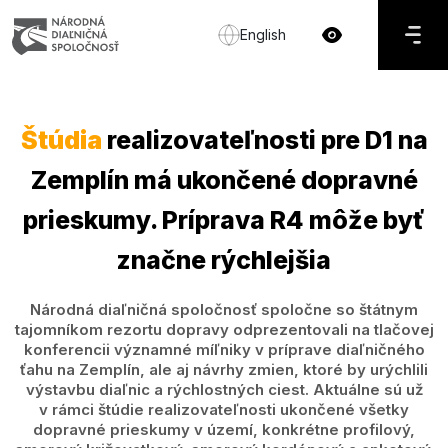
English
Štúdia
realizovateľnosti pre D1 na
Zemplín má ukončené dopravné
prieskumy. Príprava R4 môže byť
značne rýchlejšia
Národná diaľničná spoločnosť spoločne so štátnym
tajomníkom rezortu dopravy odprezentovali na tlačovej
konferencii významné míľniky v príprave diaľničného
ťahu na Zemplín, ale aj návrhy zmien, ktoré by urýchlili
výstavbu diaľnic a rýchlostných ciest. Aktuálne sú už
v rámci štúdie realizovateľnosti ukončené všetky
dopravné prieskumy v území, konkrétne profilový,