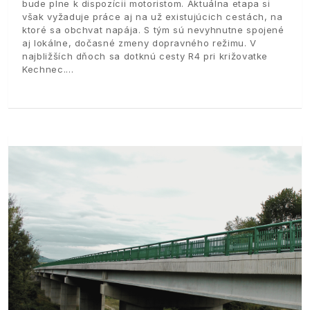
bude plne k dispozícii motoristom. Aktuálna etapa si
však vyžaduje práce aj na už existujúcich cestách, na
ktoré sa obchvat napája. S tým sú nevyhnutne spojené
aj lokálne, dočasné zmeny dopravného režimu. V
najbližších dňoch sa dotknú cesty R4 pri križovatke
Kechnec.