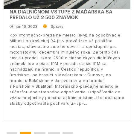
NA DIAĽNIČNOM VSTUPE Z MAĎARSKA SA
PREDALO UŽ 2 500 ZNÁMOK
jan 16, 2023
Správy
<p>Informačno-predajné miesto (IPM) na odpočívadle
Milhosť na košickej R4 je v prevádzke už približne
mesiac, slávnostne sme ho otvorili a sprístupnili pre
motoristov 16. decembra minulého roka. Za tento čas
sme tu predali skoro 2500 elektronických diaľničných
známok. Ide o piate IPM v poradí, ďalšie IPM sa
nachádzajú na hranici s Českou republikou v
Brodskom, na hranici s Maďarskom v Čunove, na
hranici s Rakúskom v Jarovciach a na hranici
s Poľskom v Skalitom. Informačno-predajné miesto je
súčasťou obojstranného odpočívadla. Odpočívadlo do
významnej miery pomáha aj kamionistom, tí si dostupné
služby odpočívadla pochvaľujú.</p>