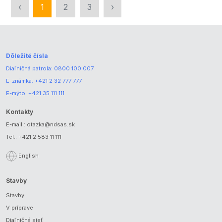
‹
1
2
3
›
Dôležité čísla
Diaľničná patrola:
0800 100 007
E-známka:
+421 2 32 777 777
E-mýto:
+421 35 111 111
Kontakty
E-mail.:
otazka@ndsas.sk
Tel.:
+421 2 583 11 111
English
Stavby
Stavby
V príprave
Diaľničná sieť