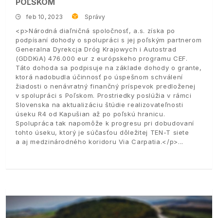
POĽSKOM
feb 10, 2023
Správy
<p>Národná diaľničná spoločnosť, a.s. získa po
podpísaní dohody o spolupráci s jej poľským partnerom
Generalna Dyrekcja Dróg Krajowych i Autostrad
(GDDKiA) 476.000 eur z európskeho programu CEF.
Táto dohoda sa podpisuje na základe dohody o grante,
ktorá nadobudla účinnosť po úspešnom schválení
žiadosti o nenávratný finančný príspevok predloženej
v spolupráci s Poľskom. Prostriedky poslúžia v rámci
Slovenska na aktualizáciu štúdie realizovateľnosti
úseku R4 od Kapušian až po poľskú hranicu.
Spolupráca tak napomôže k progresu pri dobudovaní
tohto úseku, ktorý je súčasťou dôležitej TEN-T siete
a aj medzinárodného koridoru Via Carpatia.</p>