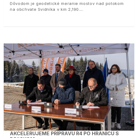
Dôvodom je geodetické meranie mostov nad potokom
na obchvate Svidníka v km 2,190.
AKCELERUJEME PRÍPRAVU R4 PO HRANICU S