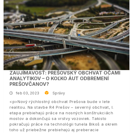
ZAUJÍMAVOSŤ: PREŠOVSKÝ OBCHVAT OČAMI
ANALYTIKOV – O KOĽKO ÁUT ODBREMENÍ
PREŠOVČANOV?
feb 03, 2023
Správy
<p>Nový rýchlostný obchvat Prešova bude v lete
realitou. Na stavbe R4 Prešov – severný obchvat, I.
etapa prebiehajú práce na nosných konštrukciách
mostov a dokončujú sa vrstvy vozoviek. Takisto
pokračujú práce na technológii tunela Bikoš a okrem
toho už priebežne prebiehajú aj preberacie