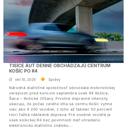
TISÍCE ÁUT DENNE OBCHÁDZAJÚ CENTRUM
KOŠÍC PO R4
okt 10, 2025
Správy
Národná diaľničná spoločnosť odovzdala motoristickej
verejnosti pred koncom septembra úsek R4 Košice,
Šaca – Košické Oľšany. Prvotné dopravné intenzity
ukazujú, že počas celého dňa sa centru Košíc vyhne
viac ako 9 200 vozidiel, z toho až takmer 50 percent
tvorí ťažká nákladná doprava. Pre osobné vozidlá je
úsek košickej R4 bez povinnosti mať uhradenú
elektronickú diaľničnú známku.