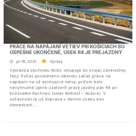
PRÁCE NA NAPÁJANÍ VETIEV PRI KOŠICIACH SÚ
ÚSPEŠNE UKONČENÉ, ÚSEK R4 JE PREJAZDNÝ
júl 18, 2025
Správy
Výstavba obchvatu Košíc vstupuje do svojej záverečnej
fázy. Počas posledného víkendu začali práce na
napájaní na už existujúce vetvy, pričom bolo
nevyhnutné úplne uzatvoriť pravý jazdný pás R4 pri
križovatke Kechnec (smer Milhosť – Košice). V
súčasnosti je už doprava v danom úseku bez
obmedzení.