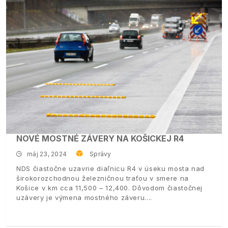
NOVÉ MOSTNÉ ZÁVERY NA KOŠICKEJ R4
máj 23, 2024
Správy
NDS čiastočne uzavrie diaľnicu R4 v úseku mosta nad
širokorozchodnou železničnou traťou v smere na
Košice v km cca 11,500 – 12,400. Dôvodom čiastočnej
uzávery je výmena mostného záveru.