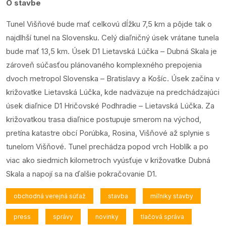
O stavbe
Tunel Višňové bude mať celkovú dĺžku 7,5 km a pôjde tak o
najdlhší tunel na Slovensku. Celý diaľničný úsek vrátane tunela
bude mať 13,5 km. Úsek D1 Lietavská Lúčka – Dubná Skala je
zároveň súčasťou plánovaného komplexného prepojenia
dvoch metropol Slovenska – Bratislavy a Košíc. Úsek začína v
križovatke Lietavská Lúčka, kde nadväzuje na predchádzajúci
úsek diaľnice D1 Hričovské Podhradie – Lietavská Lúčka. Za
križovatkou trasa diaľnice postupuje smerom na východ,
pretína katastre obcí Porúbka, Rosina, Višňové až splynie s
tunelom Višňové. Tunel prechádza popod vrch Hoblík a po
viac ako siedmich kilometroch vyúsťuje v križovatke Dubná
Skala a napojí sa na ďalšie pokračovanie D1.
obchodná verejná súťaž
stavba
míľniky stavby
press
správy
novinky
tlačová správa