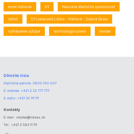
tunel Višňové
D1
Národná diaľničná spoločnosť
súťaž
D1 Lietavská Lúčka - Višňové - Dubná Skala
vyhlásenie súťaže
technológia tunela
tender
Dôležité čísla
Diaľničná patrola:
0800 100 007
E-známka:
+421 2 32 777 777
E-mýto:
+421 35 111 111
Kontakty
E-mail.:
otazka@ndsas.sk
Tel.:
+421 2 583 11 111