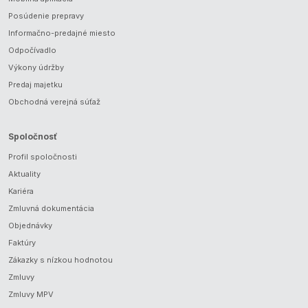
Posúdenie prepravy
Informačno-predajné miesto
Odpočívadlo
Výkony údržby
Predaj majetku
Obchodná verejná súťaž
Spoločnosť
Profil spoločnosti
Aktuality
Kariéra
Zmluvná dokumentácia
Objednávky
Faktúry
Zákazky s nízkou hodnotou
Zmluvy
Zmluvy MPV