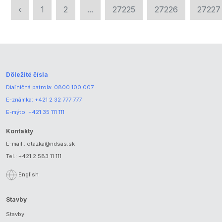
‹
1
2
...
27225
27226
27227
Dôležité čísla
Diaľničná patrola:
0800 100 007
E-známka:
+421 2 32 777 777
E-mýto:
+421 35 111 111
Kontakty
E-mail.:
otazka@ndsas.sk
Tel.:
+421 2 583 11 111
English
Stavby
Stavby