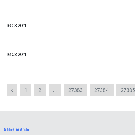
16.03.2011
16.03.2011
‹
1
2
...
27383
27384
27385
Dôležité čísla