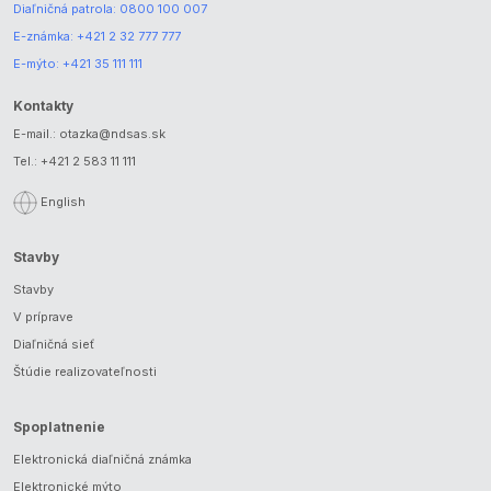
Diaľničná patrola:
0800 100 007
E-známka:
+421 2 32 777 777
E-mýto:
+421 35 111 111
Kontakty
E-mail.:
otazka@ndsas.sk
Tel.:
+421 2 583 11 111
English
Stavby
Stavby
V príprave
Diaľničná sieť
Štúdie realizovateľnosti
Spoplatnenie
Elektronická diaľničná známka
Elektronické mýto