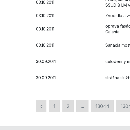
03.10.2011
SSÚD 8 LM v
03.10.2011
Zvodidlá a z
oprava fasá
03.10.2011
Galanta
03.10.2011
Sanácia most
30.09.2011
celodenný mo
30.09.2011
strážna služ
‹
1
2
...
13044
130