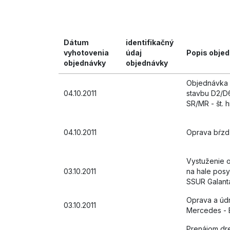
Dátum
identifikačný
vyhotovenia
údaj
Popis obje
objednávky
objednávky
Objednávka 
04.10.2011
stavbu D2/D6
SR/MR - št. 
04.10.2011
Oprava bŕz
Vystuženie o
03.10.2011
na hale posy
SSUR Galant
Oprava a údr
03.10.2011
Mercedes - 
Prenájom dr