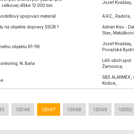
Jozef Kvaššay,
 celkovej dĺžke 12 000 bm.
vodidlový spojovací materiál
A.R.C., Radoľa,
dy na objekte dopravy SSÚR 1
Adrian Kiss - Da
Stav, Matúškovo
Jozef Kvaššay,
ného objektu R1-116
Považská Bystri
LAS-obch.spol.
nitoring. N. Baňa
Žarnovica,
SBS ALARMEX, s.
ba
Košice,
45
13046
13047
13048
13049
13050