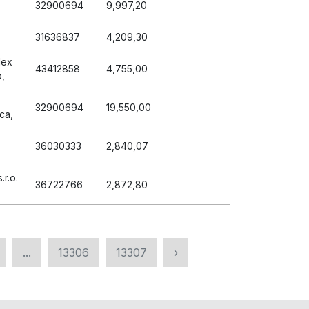
32900694
9,997,20
31636837
4,209,30
lex
43412858
4,755,00
,
32900694
19,550,00
ca,
36030333
2,840,07
r.o.
36722766
2,872,80
...
13306
13307
›