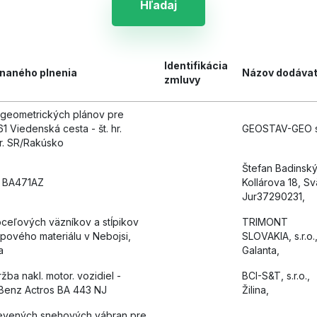
Hľadaj
Identifikácia
dnaného plnenia
Názov dodáva
zmluvy
geometrických plánov pre
1 Viedenská cesta - št. hr.
GEOSTAV-GEO s.
hr. SR/Rakúsko
Štefan Badinský
d BA471AZ
Kollárova 18, Sv
Jur37290231,
ceľových väzníkov a stĺpikov
TRIMONT
pového materiálu v Nebojsi,
SLOVAKIA, s.r.o.
a
Galanta,
žba nakl. motor. vozidiel -
BCI-S&T, s.r.o.,
Benz Actros BA 443 NJ
Žilina,
evených snehových yábran pre