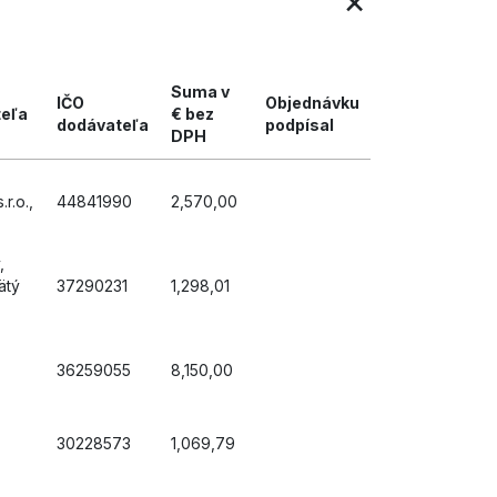
×
Suma v
IČO
Objednávku
teľa
€ bez
dodávateľa
podpísal
DPH
r.o.,
44841990
2,570,00
,
ätý
37290231
1,298,01
,
36259055
8,150,00
30228573
1,069,79