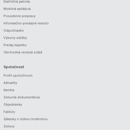
Diaľničná patrola
Mobilná aplikácia
Posúdenie prepravy
Informačno-predajné miesto
Odpočívadlo
Výkony údržby
Predaj majetku
Obchodná verejná súťaž
Spoločnosť
Profil spoločnosti
Aktuality
Kariéra
Zmluvná dokumentácia
Objednávky
Faktúry
Zákazky s nízkou hodnotou
Zmluvy