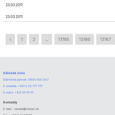
23.03.2011
23.03.2011
‹
1
2
...
13185
13186
13187
Dôležité čísla
Diaľničná patrola:
0800 100 007
E-známka:
+421 2 32 777 777
E-mýto:
+421 35 111 111
Kontakty
E-mail.:
otazka@ndsas.sk