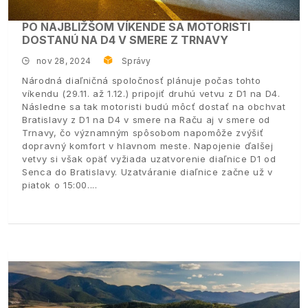
PO NAJBLIŽŠOM VÍKENDE SA MOTORISTI
DOSTANÚ NA D4 V SMERE Z TRNAVY
nov 28, 2024
Správy
Národná diaľničná spoločnosť plánuje počas tohto
víkendu (29.11. až 1.12.) pripojiť druhú vetvu z D1 na D4.
Následne sa tak motoristi budú môcť dostať na obchvat
Bratislavy z D1 na D4 v smere na Raču aj v smere od
Trnavy, čo významným spôsobom napomôže zvýšiť
dopravný komfort v hlavnom meste. Napojenie ďalšej
vetvy si však opäť vyžiada uzatvorenie diaľnice D1 od
Senca do Bratislavy. Uzatváranie diaľnice začne už v
piatok o 15:00.