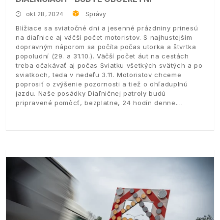
okt 28, 2024
Správy
Blížiace sa sviatočné dni a jesenné prázdniny prinesú
na diaľnice aj väčší počet motoristov. S najhustejším
dopravným náporom sa počíta počas utorka a štvrtka
popoludní (29. a 31.10.). Väčší počet áut na cestách
treba očakávať aj počas Sviatku všetkých svätých a po
sviatkoch, teda v nedeľu 3.11. Motoristov chceme
poprosiť o zvýšenie pozornosti a tiež o ohľaduplnú
jazdu. Naše posádky Diaľničnej patroly budú
pripravené pomôcť, bezplatne, 24 hodín denne.