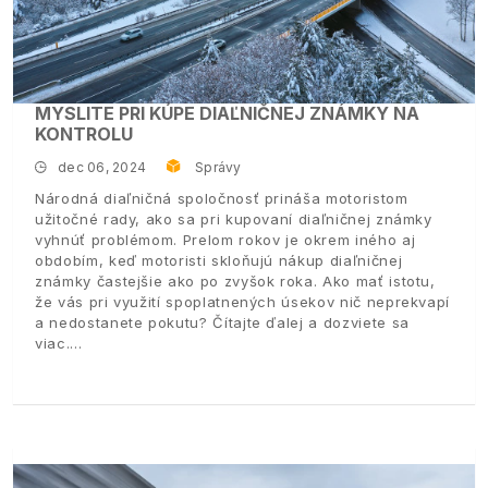
MYSLITE PRI KÚPE DIAĽNIČNEJ ZNÁMKY NA
KONTROLU
dec 06, 2024
Správy
Národná diaľničná spoločnosť prináša motoristom
užitočné rady, ako sa pri kupovaní diaľničnej známky
vyhnúť problémom. Prelom rokov je okrem iného aj
obdobím, keď motoristi skloňujú nákup diaľničnej
známky častejšie ako po zvyšok roka. Ako mať istotu,
že vás pri využití spoplatnených úsekov nič neprekvapí
a nedostanete pokutu? Čítajte ďalej a dozviete sa
viac.