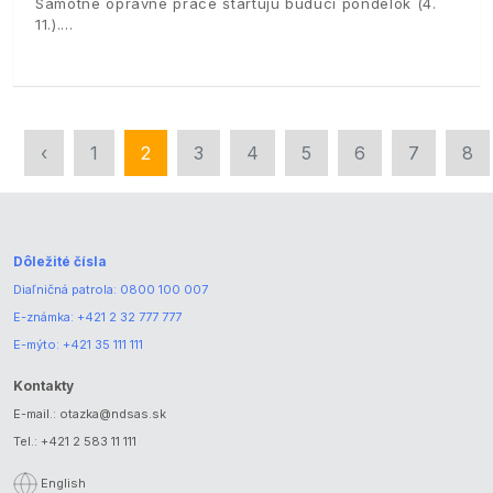
Samotné opravné práce štartujú budúci pondelok (4.
11.).
‹
1
2
3
4
5
6
7
8
Dôležité čísla
Diaľničná patrola:
0800 100 007
E-známka:
+421 2 32 777 777
E-mýto:
+421 35 111 111
Kontakty
E-mail.:
otazka@ndsas.sk
Tel.:
+421 2 583 11 111
English