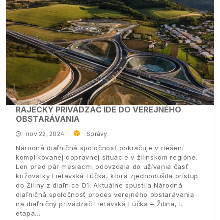
RAJECKÝ PRIVÁDZAČ IDE DO VEREJNÉHO
OBSTARÁVANIA
nov 22, 2024
Správy
Národná diaľničná spoločnosť pokračuje v riešení
komplikovanej dopravnej situácie v žilinskom regióne.
Len pred pár mesiacmi odovzdala do užívania časť
križovatky Lietavská Lúčka, ktorá zjednodušila prístup
do Žiliny z diaľnice D1. Aktuálne spustila Národná
diaľničná spoločnosť proces verejného obstarávania
na diaľničný privádzač Lietavská Lúčka – Žilina, I.
etapa.