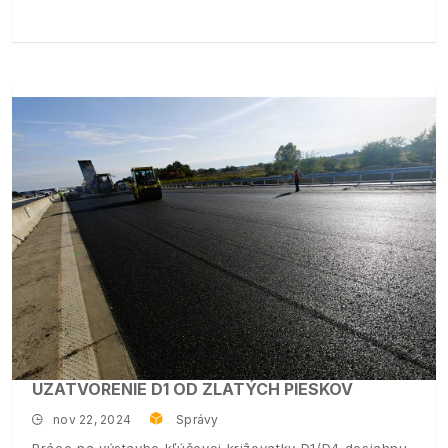
UZATVORENIE D1 OD ZLATÝCH PIESKOV
nov 22, 2024
Správy
Práce na výstavbe kľúčovej križovatky D1/D4 dosiahnu