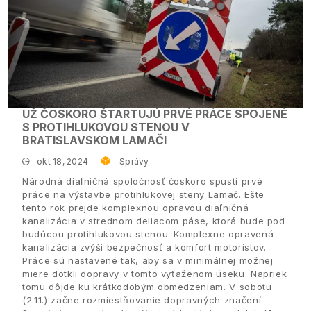
UŽ ČOSKORO ŠTARTUJÚ PRVÉ PRÁCE SPOJENÉ
S PROTIHLUKOVOU STENOU V
BRATISLAVSKOM LAMAČI
okt 18, 2024
Správy
Národná diaľničná spoločnosť čoskoro spustí prvé
práce na výstavbe protihlukovej steny Lamač. Ešte
tento rok prejde komplexnou opravou diaľničná
kanalizácia v strednom deliacom páse, ktorá bude pod
budúcou protihlukovou stenou. Komplexne opravená
kanalizácia zvýši bezpečnosť a komfort motoristov.
Práce sú nastavené tak, aby sa v minimálnej možnej
miere dotkli dopravy v tomto vyťaženom úseku. Napriek
tomu dôjde ku krátkodobým obmedzeniam. V sobotu
(2.11.) začne rozmiestňovanie dopravných značení.