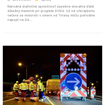
Národná diaľničná spoločnosť úspešne dosiahla ďalší
dôležitý medzník pri projekte D1/D4. Už od včerajšieho
večera sa motoristi v smere od Trnavy môžu pohodlne
napojiť na D4.