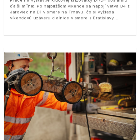
ďalší míľnik. Po najbližšom víkende sa napojí vetva D4 z
Jaroviec na D1 v smere na Trnavu, čo si vyžiada
víkendovú uzáveru diaľnice v smere z Bratislavy.