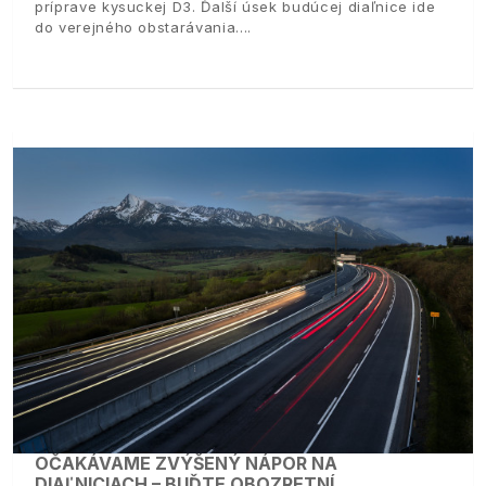
príprave kysuckej D3. Ďalší úsek budúcej diaľnice ide
do verejného obstarávania.
OČAKÁVAME ZVÝŠENÝ NÁPOR NA
DIAĽNICIACH – BUĎTE OBOZRETNÍ