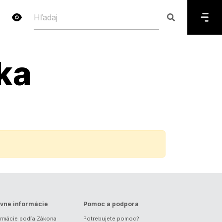
ka
vne informácie
Pomoc a podpora
ormácie podľa Zákona
Potrebujete pomoc?