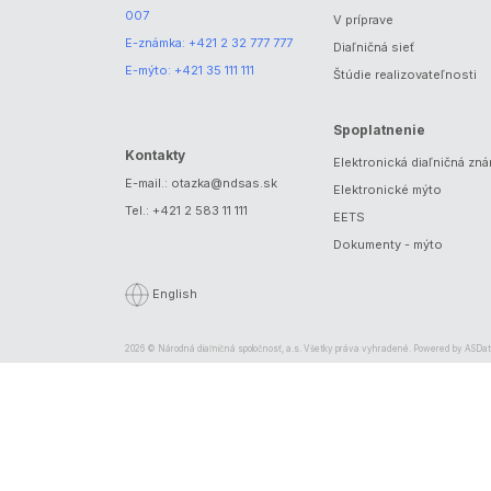
007
V príprave
E-známka:
+421 2 32 777 777
Diaľničná sieť
E-mýto:
+421 35 111 111
Štúdie realizovateľnosti
Spoplatnenie
Kontakty
Elektronická diaľničná zn
E-mail.:
otazka@ndsas.sk
Elektronické mýto
Tel.:
+421 2 583 11 111
EETS
Dokumenty - mýto
English
2026 © Národná diaľničná spoločnosť, a.s. Všetky práva vyhradené. Powered by
ASDat