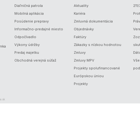
Diaľničná patrola
Aktuality
211
Mobilná aplikácia
Kariéra
Prot
Posúdenie prepravy
Zmluvná dokumentácia
Prá
Informačno-predajné miesto
Objednávky
Ver
Odpočívadlo
Faktúry
Zoz
Výkony údržby
Zákazky s nízkou hodnotou
sku
ámka
Predaj majetku
Zmluvy
Dát
Obchodná verejná súťaž
Zmluvy MPV
Vše
Projekty spolufinancované
pod
Európskou úniou
Projekty
a.sk