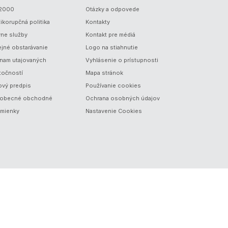
/2000
Otázky a odpovede
ikorupčná politika
Kontakty
vne služby
Kontakt pre médiá
ejné obstarávanie
Logo na stiahnutie
nam utajovaných
Vyhlásenie o prístupnosti
točností
Mapa stránok
ový predpis
Používanie cookies
obecné obchodné
Ochrana osobných údajov
mienky
Nastavenie Cookies