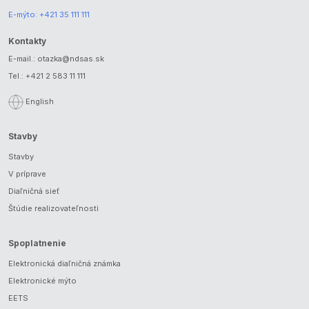
E-mýto:
+421 35 111 111
Kontakty
E-mail.:
otazka@ndsas.sk
Tel.:
+421 2 583 11 111
English
Stavby
Stavby
V príprave
Diaľničná sieť
Štúdie realizovateľnosti
Spoplatnenie
Elektronická diaľničná známka
Elektronické mýto
EETS