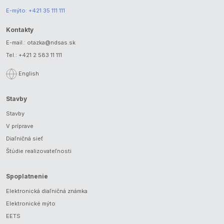
E-mýto:
+421 35 111 111
Kontakty
E-mail.:
otazka@ndsas.sk
Tel.:
+421 2 583 11 111
English
Stavby
Stavby
V príprave
Diaľničná sieť
Štúdie realizovateľnosti
Spoplatnenie
Elektronická diaľničná známka
Elektronické mýto
EETS