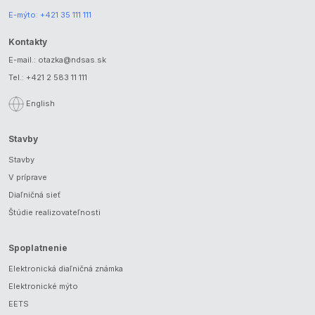
E-mýto:
+421 35 111 111
Kontakty
E-mail.:
otazka@ndsas.sk
Tel.:
+421 2 583 11 111
English
Stavby
Stavby
V príprave
Diaľničná sieť
Štúdie realizovateľnosti
Spoplatnenie
Elektronická diaľničná známka
Elektronické mýto
EETS