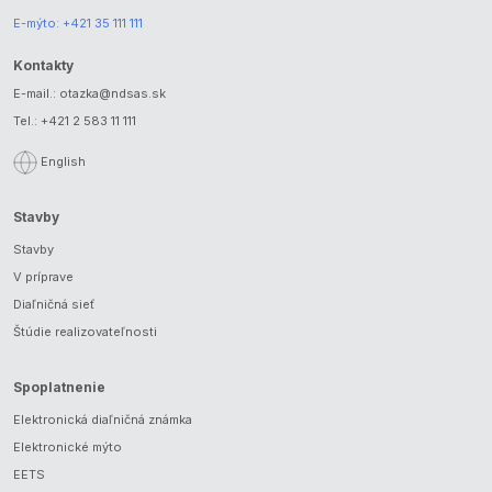
E-mýto:
+421 35 111 111
Kontakty
E-mail.:
otazka@ndsas.sk
Tel.:
+421 2 583 11 111
English
Stavby
Stavby
V príprave
Diaľničná sieť
Štúdie realizovateľnosti
Spoplatnenie
Elektronická diaľničná známka
Elektronické mýto
EETS