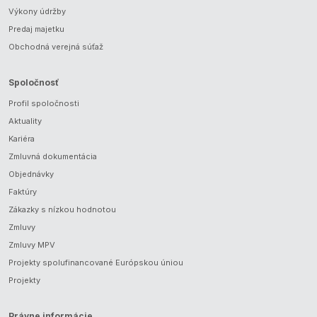
Výkony údržby
Predaj majetku
Obchodná verejná súťaž
Spoločnosť
Profil spoločnosti
Aktuality
Kariéra
Zmluvná dokumentácia
Objednávky
Faktúry
Zákazky s nízkou hodnotou
Zmluvy
Zmluvy MPV
Projekty spolufinancované Európskou úniou
Projekty
Právne informácie