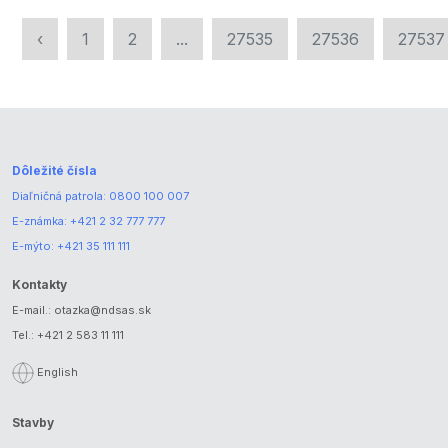
‹
1
2
...
27535
27536
27537
Dôležité čísla
Diaľničná patrola:
0800 100 007
E-známka:
+421 2 32 777 777
E-mýto:
+421 35 111 111
Kontakty
E-mail.:
otazka@ndsas.sk
Tel.:
+421 2 583 11 111
English
Stavby