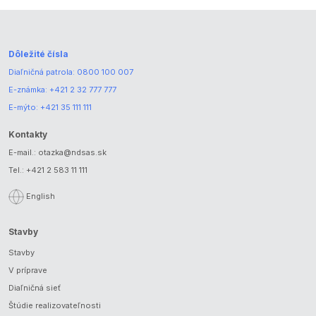
Dôležité čísla
Diaľničná patrola:
0800 100 007
E-známka:
+421 2 32 777 777
E-mýto:
+421 35 111 111
Kontakty
E-mail.:
otazka@ndsas.sk
Tel.:
+421 2 583 11 111
English
Stavby
Stavby
V príprave
Diaľničná sieť
Štúdie realizovateľnosti