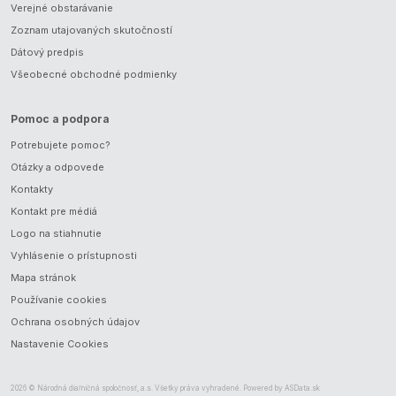
Verejné obstarávanie
Zoznam utajovaných skutočností
Dátový predpis
Všeobecné obchodné podmienky
Pomoc a podpora
Potrebujete pomoc?
Otázky a odpovede
Kontakty
Kontakt pre médiá
Logo na stiahnutie
Vyhlásenie o prístupnosti
Mapa stránok
Používanie cookies
Ochrana osobných údajov
Nastavenie Cookies
2026 © Národná diaľničná spoločnosť, a.s. Všetky práva vyhradené. Powered by
ASData.sk