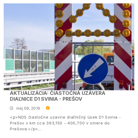
AKTUALIZÁCIA: ČIASTOČNÁ UZÁVERA
DIAĽNICE D1 SVINIA - PREŠOV
máj 09, 2019
<p>NDS čiastočne uzavrie diaľničný úsek D1 Svinia -
Prešov v km cca 393,150 - 400,700 v smere do
Prešova.</p>