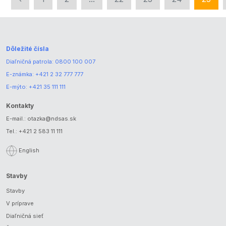
Dôležité čísla
Diaľničná patrola:
0800 100 007
E-známka:
+421 2 32 777 777
E-mýto:
+421 35 111 111
Kontakty
E-mail.:
otazka@ndsas.sk
Tel.:
+421 2 583 11 111
English
Stavby
Stavby
V príprave
Diaľničná sieť