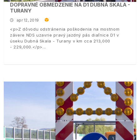
DOPRAVNÉ OBMEDZENIE NA D1 DUBNÁ SKALA -
TURANY
apr 12, 2019
<p>Z dôvodu odstránenia poškodenia na mostnom
závere NDS uzavrie pravý jazdný pás diaľnice D1 v
úseku Dubná Skala - Turany v km cca 213,000
- 229,000.</p>