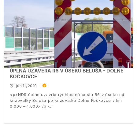
ÚPLNÁ UZÁVERA R6 V ÚSEKU BELUŠA - DOLNÉ
KOČKOVCE
jún 11, 2019
<p>NDS úplne uzavrie rýchlostnú cestu R6 v úseku od
križovatky Beluša po križovatku Dolné Kočkovce v km
0,000 – 1,000.</p>