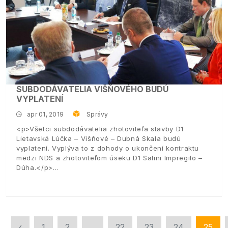
SUBDODÁVATELIA VIŠŇOVÉHO BUDÚ
VYPLATENÍ
apr 01, 2019
Správy
<p>Všetci subdodávatelia zhotoviteľa stavby D1
Lietavská Lúčka – Višňové – Dubná Skala budú
vyplatení. Vyplýva to z dohody o ukončení kontraktu
medzi NDS a zhotoviteľom úseku D1 Salini Impregilo –
Dúha.</p>
‹
1
2
...
22
23
24
25