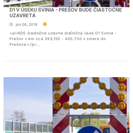
D1 V ÚSEKU SVINIA - PREŠOV BUDE ČIASTOČNE
UZAVRETÁ
jún 06, 2019
<p>NDS čiastočne uzavrie diaľničný úsek D1 Svinia -
Prešov v km cca 393,150 - 400,700 v smere do
Prešova.</p>