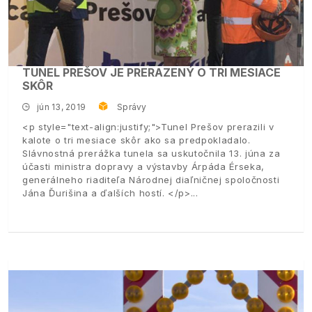
TUNEL PREŠOV JE PRERAZENÝ O TRI MESIACE
SKÔR
jún 13, 2019
Správy
<p style="text-align:justify;">Tunel Prešov prerazili v
kalote o tri mesiace skôr ako sa predpokladalo.
Slávnostná prerážka tunela sa uskutočnila 13. júna za
účasti ministra dopravy a výstavby Árpáda Érseka,
generálneho riaditeľa Národnej diaľničnej spoločnosti
Jána Ďurišina a ďalších hostí. </p>