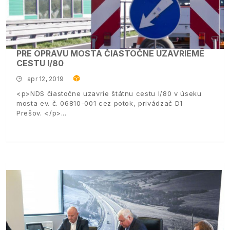
PRE OPRAVU MOSTA ČIASTOČNE UZAVRIEME
CESTU I/80
apr 12, 2019
<p>NDS čiastočne uzavrie štátnu cestu I/80 v úseku
mosta ev. č. 06810-001 cez potok, privádzač D1
Prešov. </p>