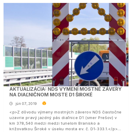
AKTUALIZÁCIA: NDS VYMENÍ MOSTNÉ ZÁVERY
NA DIAĽNIČNOM MOSTE D1 ŠIROKÉ
jún 07, 2019
<p>Z dôvodu výmeny mostných záverov NDS čiastočne
uzavrie pravý jazdný pás diaľnice D1 (smer Prešov) v
km 378,540 medzi medzi tunelom Branisko a
križovatkou Široké v úseku mosta ev. č. D1-333.1.</p>