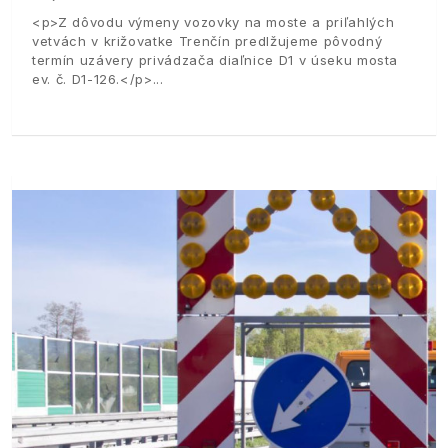
<p>Z dôvodu výmeny vozovky na moste a priľahlých
vetvách v križovatke Trenčín predlžujeme pôvodný
termín uzávery privádzača diaľnice D1 v úseku mosta
ev. č. D1-126.</p>