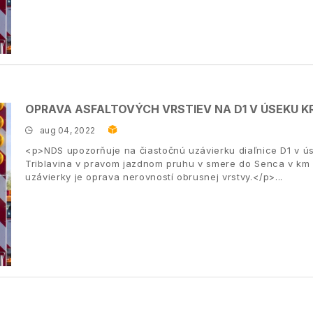
OPRAVA ASFALTOVÝCH VRSTIEV NA D1 V ÚSEKU K
aug 04, 2022
<p>NDS upozorňuje na čiastočnú uzávierku diaľnice D1 v ús
Triblavina v pravom jazdnom pruhu v smere do Senca v km 
uzávierky je oprava nerovností obrusnej vrstvy.</p>