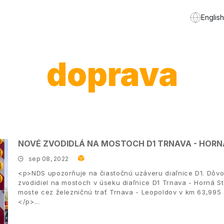
English
doprava
NOVÉ ZVODIDLÁ NA MOSTOCH D1 TRNAVA - HORN
sep 08, 2022
<p>NDS upozorňuje na čiastočnú uzáveru diaľnice D1. Dôv
zvodidiel na mostoch v úseku diaľnice D1 Trnava - Horná S
moste cez železničnú trať Trnava - Leopoldov v km 63,995 
</p>