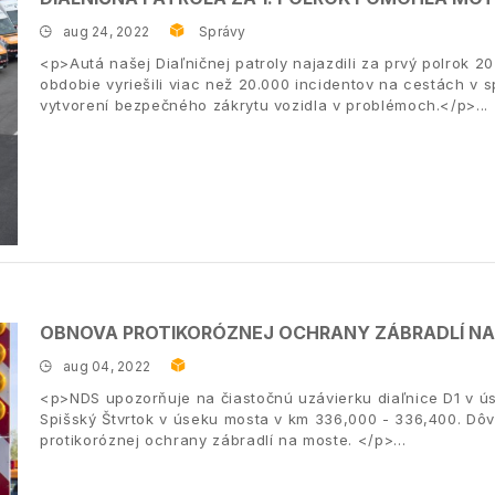
aug 24, 2022
Správy
<p>Autá našej Diaľničnej patroly najazdili za prvý polrok 20
obdobie vyriešili viac než 20.000 incidentov na cestách v s
vytvorení bezpečného zákrytu vozidla v problémoch.</p>
OBNOVA PROTIKORÓZNEJ OCHRANY ZÁBRADLÍ NA 
aug 04, 2022
<p>NDS upozorňuje na čiastočnú uzávierku diaľnice D1 v ú
Spišský Štvrtok v úseku mosta v km 336,000 - 336,400. Dô
protikoróznej ochrany zábradlí na moste. </p>