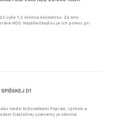
22 vyše 1,3 milióna kilometrov. Za toto
práve NDS. Najdôležitejšou je ich pomoc pri
SPIŠSKEJ D1
seku medzi križovatkami Poprad, východ a
vodom čiastočnej uzávierky je obnova