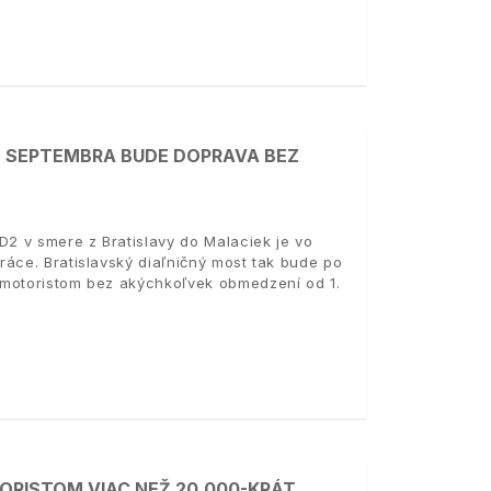
. SEPTEMBRA BUDE DOPRAVA BEZ
2 v smere z Bratislavy do Malaciek je vo
áce. Bratislavský diaľničný most tak bude po
 motoristom bez akýchkoľvek obmedzení od 1.
ORISTOM VIAC NEŽ 20.000-KRÁT