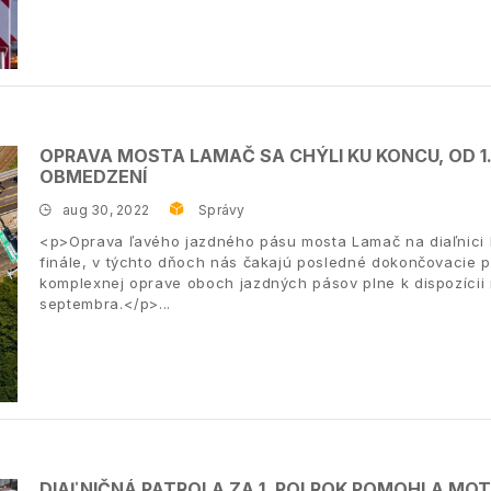
OPRAVA MOSTA LAMAČ SA CHÝLI KU KONCU, OD 1
OBMEDZENÍ
aug 30, 2022
Správy
<p>Oprava ľavého jazdného pásu mosta Lamač na diaľnici D
finále, v týchto dňoch nás čakajú posledné dokončovacie pr
komplexnej oprave oboch jazdných pásov plne k dispozícii
septembra.</p>
DIAĽNIČNÁ PATROLA ZA 1. POLROK POMOHLA MOT