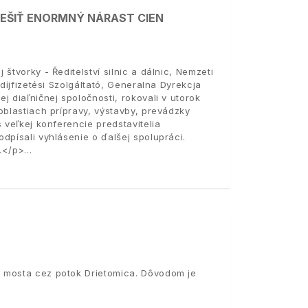
IEŠIŤ ENORMNÝ NÁRAST CIEN
štvorky - Ředitelství silnic a dálnic, Nemzeti
díjfizetési Szolgáltató, Generalna Dyrekcja
 diaľničnej spoločnosti, rokovali v utorok
oblastiach prípravy, výstavby, prevádzky
 veľkej konferencie predstavitelia
dpísali vyhlásenie o ďalšej spolupráci.
.</p>
 mosta cez potok Drietomica. Dôvodom je