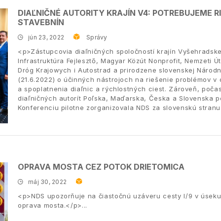
DIAĽNIČNÉ AUTORITY KRAJÍN V4: POTREBUJEME R
STAVEBNÍN
jún 23, 2022
Správy
<p>Zástupcovia diaľničných spoločností krajín Vyšehradskej 
Infrastruktúra Fejlesztő, Magyar Közút Nonprofit, Nemzeti Út
Dróg Krajowych i Autostrad a prirodzene slovenskej Národnej
(21.6.2022) o účinných nástrojoch na riešenie problémov v 
a spoplatnenia diaľnic a rýchlostných ciest. Zároveň, počas
diaľničných autorít Poľska, Maďarska, Česka a Slovenska po
Konferenciu pilotne zorganizovala NDS za slovenskú stranu
OPRAVA MOSTA CEZ POTOK DRIETOMICA
máj 30, 2022
<p>NDS upozorňuje na čiastočnú uzáveru cesty I/9 v úseku
oprava mosta.</p>