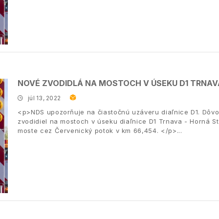
NOVÉ ZVODIDLÁ NA MOSTOCH V ÚSEKU D1 TRNAV
júl 13, 2022
<p>NDS upozorňuje na čiastočnú uzáveru diaľnice D1. Dôv
zvodidiel na mostoch v úseku diaľnice D1 Trnava - Horná S
moste cez Červenický potok v km 66,454. </p>