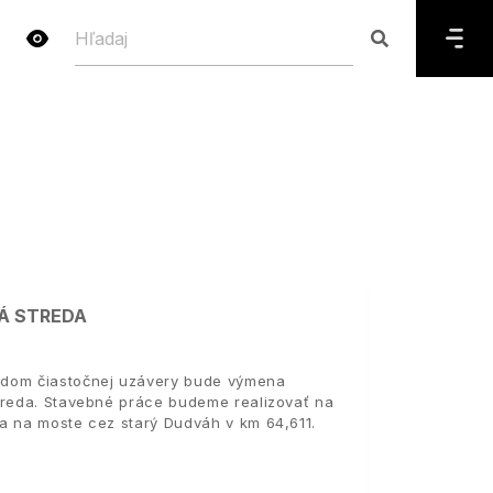
Á STREDA
odom čiastočnej uzávery bude výmena
treda. Stavebné práce budeme realizovať na
a na moste cez starý Dudváh v km 64,611.