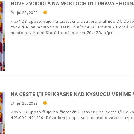
NOVÉ ZVODIDLÁ NA MOSTOCH D1 TRNAVA - HORN
júl 28, 2022
<p>NDS upozorňuje na čiastočnú uzáveru diaľnice D1. Dôv
zvodidiel na mostoch v úseku diaľnice D1 Trnava - Horná S
moste cez kanál Stará Holeška v km 79,478. </p>
NA CESTE I/11 PRI KRÁSNE NAD KYSUCOU MENÍM
júl 20, 2022
<p>NDS upozorňuje na čiastočnú uzáveru na ceste I/11 v k
421,000-421,100. Dôvodom je oprava mostného záveru.</p>