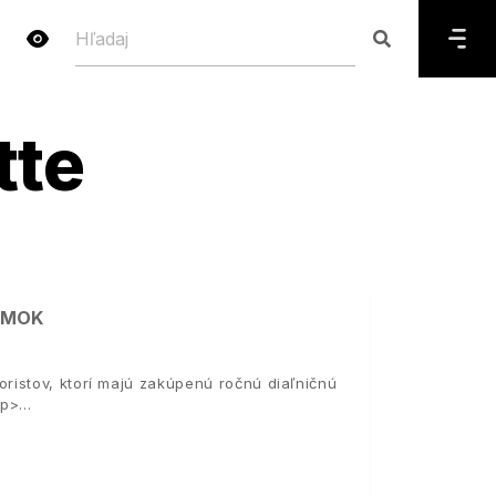
tte
ÁMOK
ristov, ktorí majú zakúpenú ročnú diaľničnú
/p>