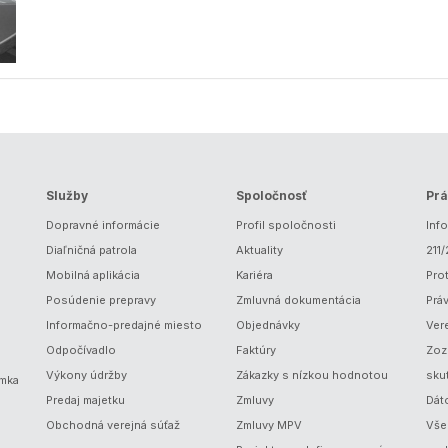
Služby
Spoločnosť
Prá
Dopravné informácie
Profil spoločnosti
Inf
Diaľničná patrola
Aktuality
211
Mobilná aplikácia
Kariéra
Prot
Posúdenie prepravy
Zmluvná dokumentácia
Prá
Informačno-predajné miesto
Objednávky
Ver
Odpočívadlo
Faktúry
Zoz
Výkony údržby
Zákazky s nízkou hodnotou
sku
ámka
Predaj majetku
Zmluvy
Dát
Obchodná verejná súťaž
Zmluvy MPV
Vše