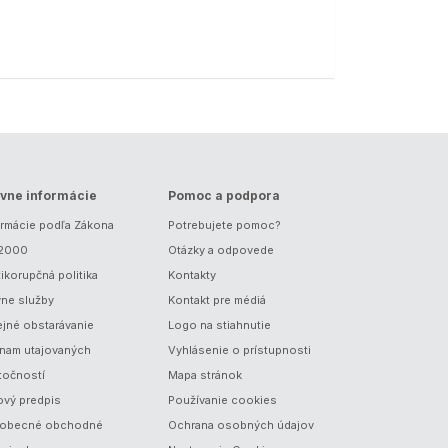
vne informácie
Pomoc a podpora
ormácie podľa Zákona
Potrebujete pomoc?
/2000
Otázky a odpovede
ikorupčná politika
Kontakty
vne služby
Kontakt pre médiá
ejné obstarávanie
Logo na stiahnutie
nam utajovaných
Vyhlásenie o prístupnosti
točností
Mapa stránok
ový predpis
Používanie cookies
obecné obchodné
Ochrana osobných údajov