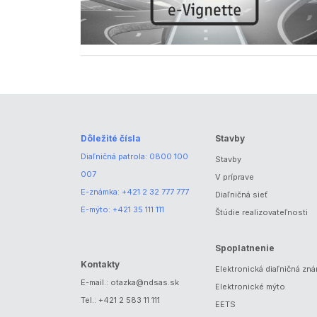
Dôležité čísla
Stavby
Diaľničná patrola:
0800 100
Stavby
007
V príprave
E-známka:
+421 2 32 777 777
Diaľničná sieť
E-mýto:
+421 35 111 111
Štúdie realizovateľnosti
Spoplatnenie
Kontakty
Elektronická diaľničná zn
E-mail.:
otazka@ndsas.sk
Elektronické mýto
Tel.:
+421 2 583 11 111
EETS