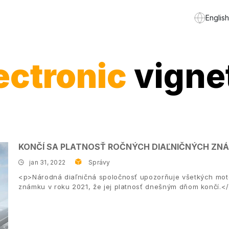
English
ectronic
vigne
KONČÍ SA PLATNOSŤ ROČNÝCH DIAĽNIČNÝCH ZN
jan 31, 2022
Správy
<p>Národná diaľničná spoločnosť upozorňuje všetkých moto
známku v roku 2021, že jej platnosť dnešným dňom končí.<