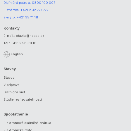
Diaľničná patrola:
0800 100 007
E-známka:
+421 2 32 777 777
E-mýto:
+421 35 111 111
Kontakty
E-mail.:
otazka@ndsas.sk
Tel.:
+421 2 583 11 111
English
Stavby
Stavby
V príprave
Diaľničná sieť
Štúdie realizovateľnosti
Spoplatnenie
Elektronická diaľničná známka
Elektronické mýto