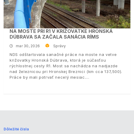
NA MOSTE PRI R1 V KRIŽOVATKE HRONSKÁ
DÚBRAVA SA ZAČALA SANÁCIA RÍMS
mar 30, 2026
Správy
NDS odštartovala sanačné práce na moste na vetve
križovatky Hronská Dúbrava, ktorá je súčasťou
rýchlostnej cesty R1. Most sa nachádza na nadjazde
nad železnicou pri Hronskej Breznici (km cca 137,500).
Práce by mali potrvať necelý mesiac.
Dôležité čísla