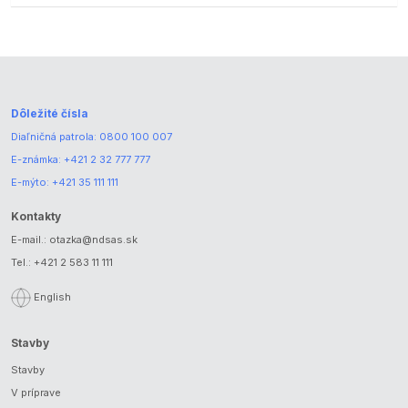
Dôležité čísla
Diaľničná patrola:
0800 100 007
E-známka:
+421 2 32 777 777
E-mýto:
+421 35 111 111
Kontakty
E-mail.:
otazka@ndsas.sk
Tel.:
+421 2 583 11 111
English
Stavby
Stavby
V príprave