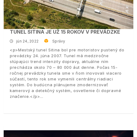
TUNEL SITINA JE UŽ 15 ROKOV V PREVÁDZKE
jún 24, 2022
Správy
<p>Mestský tunel Sitina bol pre motoristov pustený do
prevádzky 24. júna 2007. Tunel má medziročne
stúpajúci trend intenzity dopravy, aktuálne ním
prechádza okolo 70 – 80 000 áut denne. Počas 15-
ročnej prevádzky tunela sme v ňom inovovali viacero
súčastí, tento rok sme vymenili centrálny riadiaci
systém. Do budúcna plánujeme zmodernizovať
kamerový a detekčný systém, osvetlenie či dopravné
značenie.</p>