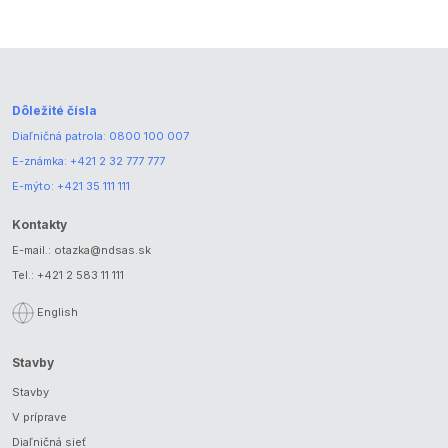
Dôležité čísla
Diaľničná patrola:
0800 100 007
E-známka:
+421 2 32 777 777
E-mýto:
+421 35 111 111
Kontakty
E-mail.:
otazka@ndsas.sk
Tel.:
+421 2 583 11 111
English
Stavby
Stavby
V príprave
Diaľničná sieť