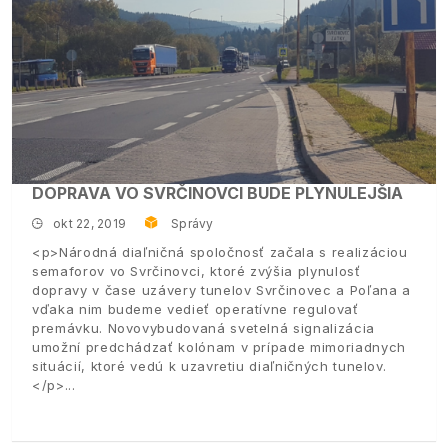
DOPRAVA VO SVRČINOVCI BUDE PLYNULEJŠIA
okt 22, 2019
Správy
<p>Národná diaľničná spoločnosť začala s realizáciou
semaforov vo Svrčinovci, ktoré zvýšia plynulosť
dopravy v čase uzávery tunelov Svrčinovec a Poľana a
vďaka nim budeme vedieť operatívne regulovať
premávku. Novovybudovaná svetelná signalizácia
umožní predchádzať kolónam v prípade mimoriadnych
situácií, ktoré vedú k uzavretiu diaľničných tunelov.
</p>