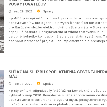
POSKYTOVATEĽOV
sep 29, 2022
Správy
<p>NDS pristúpi od 1. októbra k prvému kroku procesu spus
poskytovateľov. Ide o jednu z prvých činností pri ich akredi
pre Európsku službu elektronického výberu mýta – Sloven
zapojí už čoskoro. Poskytovatelia si vďaka testovaniu budú 
palubné jednotky kompatibilné so slovenským systémom. T
pochopiť náročnosť projektu ich implementácie a presnejši
SÚŤAŽ NA SLUŽBU SPOPLATNENIA CESTNEJ INFR
MÁJI
feb 03, 2020
Správy
<p style="text-align:justify;">Súťaž na komplexnú službu sp
vyhlásiť v máji 2020. Komplexná služba spoplatnenia cestne
poskytovania elektronického výberu mýta, poskytovanie výb
diaľničnej známky, realizáciu platieb palivovými kartami ak