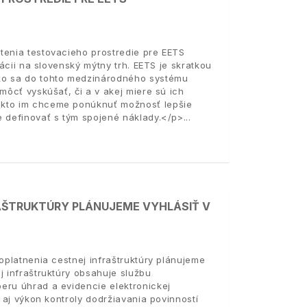
tenia testovacieho prostredie pre EETS
tácii na slovenský mýtny trh. EETS je skratkou
sko sa do tohto medzinárodného systému
môcť vyskúšať, či a v akej miere sú ich
akto im chceme ponúknuť možnosť lepšie
e definovať s tým spojené náklady.</p>
AŠTRUKTÚRY PLÁNUJEME VYHLÁSIŤ V
oplatnenia cestnej infraštruktúry plánujeme
j infraštruktúry obsahuje službu
eru úhrad a evidencie elektronickej
o aj výkon kontroly dodržiavania povinností