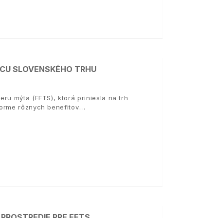
VICU SLOVENSKÉHO TRHU
ru mýta (EETS), ktorá priniesla na trh
orme rôznych benefitov.
 PROSTREDIE PRE EETS