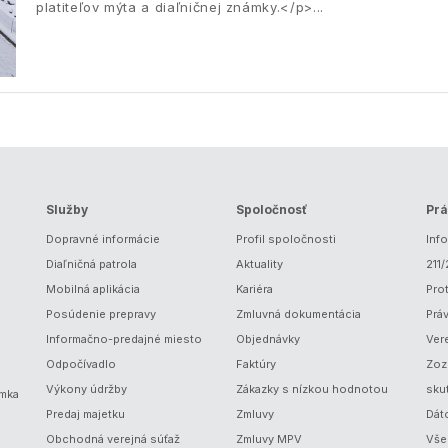
platiteľov mýta a diaľničnej známky.</p>
Služby
Spoločnosť
Prá
Dopravné informácie
Profil spoločnosti
Inf
Diaľničná patrola
Aktuality
211
Mobilná aplikácia
Kariéra
Prot
Posúdenie prepravy
Zmluvná dokumentácia
Prá
Informačno-predajné miesto
Objednávky
Ver
Odpočívadlo
Faktúry
Zoz
Výkony údržby
Zákazky s nízkou hodnotou
sku
ámka
Predaj majetku
Zmluvy
Dát
Obchodná verejná súťaž
Zmluvy MPV
Vše