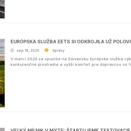
EURÓPSKA SLUŽBA EETS SI ODKROJILA UŽ POLO
sep 19, 2025
Správy
V marci 2024 sa spustila na Slovensku Európska služba výbe
konkurenčné prostredie a vyšší komfort pre dopravcov vo f
VEĽKÝ MÍĽNIK V MÝTE: ŠTARTUJEME TESTOVACIE