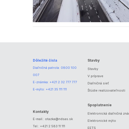
Dôležité čísla
Stavby
Diaľničná patrola:
0800 100
Stavby
007
V príprave
E-známka:
+421 2 32 777 777
Diaľničná sieť
E-mýto:
+421 35 111 111
Štúdie realizovateľnosti
Spoplatnenie
Kontakty
Elektronická diaľničná zn
E-mail.:
otazka@ndsas.sk
Elektronické mýto
Tel.:
+421 2 583 11 111
EETS