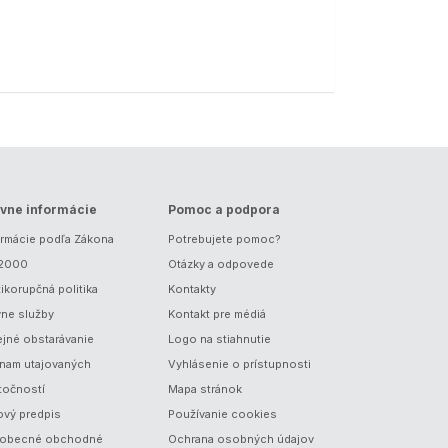
vne informácie
Pomoc a podpora
ormácie podľa Zákona
Potrebujete pomoc?
/2000
Otázky a odpovede
ikorupčná politika
Kontakty
vne služby
Kontakt pre médiá
ejné obstarávanie
Logo na stiahnutie
nam utajovaných
Vyhlásenie o prístupnosti
točností
Mapa stránok
ový predpis
Používanie cookies
obecné obchodné
Ochrana osobných údajov