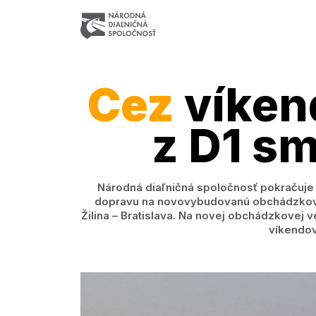
Cez
víken
z D1 sm
Národná diaľničná spoločnosť pokračuje 
dopravu na novovybudovanú obchádzkovú 
Žilina – Bratislava. Na novej obchádzkovej 
víkendov