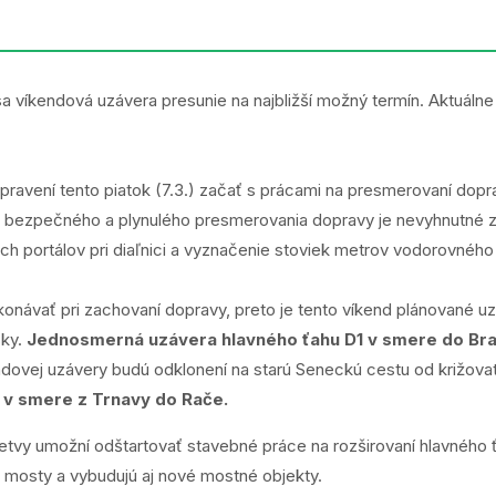
 víkendová uzávera presunie na najbližší možný termín. Aktuálne
ipravení tento piatok (7.3.) začať s prácami na presmerovaní dopr
ie bezpečného a plynulého presmerovania dopravy je nevyhnutné 
h portálov pri diaľnici a vyznačenie stoviek metrov vodorovnéh
návať pri zachovaní dopravy, preto je tento víkend plánované uz
sky.
Jednosmerná uzávera hlavného ťahu D1 v smere do Bra
ndovej uzávery budú odklonení na starú Seneckú cestu od križova
D4 v smere z Trnavy do Rače.
y umožní odštartovať stavebné práce na rozširovaní hlavného ťa
né mosty a vybudujú aj nové mostné objekty.