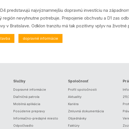
1D4 predstavujú najvýznamnejšiu dopravnú investíciu na západnom
ý región nevyhnutne potrebuje. Prepojenie obchvatu a D1 zas odb
vy v Bratislave. Odklon tranzitu má tak pozitívny vplyv na životné 
stavba
dopravné informácie
Služby
Spoločnosť
Prá
Dopravné informácie
Profil spoločnosti
Inf
Diaľničná patrola
Aktuality
211
Mobilná aplikácia
Kariéra
Prot
Posúdenie prepravy
Zmluvná dokumentácia
Prá
Informačno-predajné miesto
Objednávky
Ver
Odpočívadlo
Faktúry
Zoz