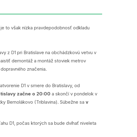
 je to však nízka pravdepodobnosť odkladu
avy z D1 pri Bratislave na obchádzkovú vetvu v
zaistiť demontáž a montáž stoviek metrov
o dopravného značenia.
atvorenie D1 v smere do Bratislavy, od
tislavy začne o 20:00
a skončí v pondelok v
tky Bernolákovo (Triblavina). Súbežne sa
v
hu D1, počas ktorých sa bude dvíhať niveleta