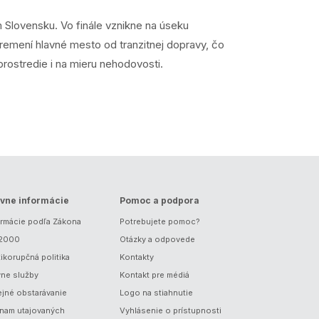
 Slovensku. Vo finále vznikne na úseku
remení hlavné mesto od tranzitnej dopravy, čo
prostredie i na mieru nehodovosti.
vne informácie
Pomoc a podpora
ormácie podľa Zákona
Potrebujete pomoc?
/2000
Otázky a odpovede
ikorupčná politika
Kontakty
vne služby
Kontakt pre médiá
ejné obstarávanie
Logo na stiahnutie
nam utajovaných
Vyhlásenie o prístupnosti