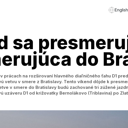
English
d sa presmeru
erujúca do Br
v prácach na rozširovaní hlavného diaľničného ťahu D1 pred
vetvu v smere z Bratislavy. Tento víkend dôjde k presm
vetve v smere do Bratislavy budú zachované tri zúžené jazd
ú uzáveru D1 od križovatky Bernolákovo (Triblavina) po Zlat