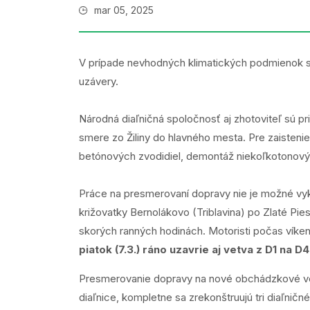
mar 05, 2025
V prípade nevhodných klimatických podmienok sa
uzávery.
Národná diaľničná spoločnosť aj zhotoviteľ sú pr
smere zo Žiliny do hlavného mesta. Pre zaisten
betónových zvodidiel, demontáž niekoľkotonovýc
Práce na presmerovaní dopravy nie je možné vyko
križovatky Bernolákovo (Triblavina) po Zlaté Pie
skorých ranných hodinách. Motoristi počas víke
piatok (7.3.) ráno uzavrie aj vetva z D1 na 
Presmerovanie dopravy na nové obchádzkové vetv
diaľnice, kompletne sa zrekonštruujú tri diaľnič