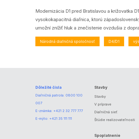
Modernizácia D1 pred Bratislavou a križovatka D
vysokokapacitná diaľnica, ktorú západoslovensk
umožní znížiť hluk a znečistenie ovzdušia z dopra
Národná diaľničná spoločnosť
D4/D1
vý
Dôležité čísla
Stavby
Diaľničná patrola:
0800 100
Stavby
007
V príprave
E-známka:
+421 2 32 777 777
Diaľničná sieť
E-mýto:
+421 35 111 111
Štúdie realizovateľnosti
Spoplatnenie