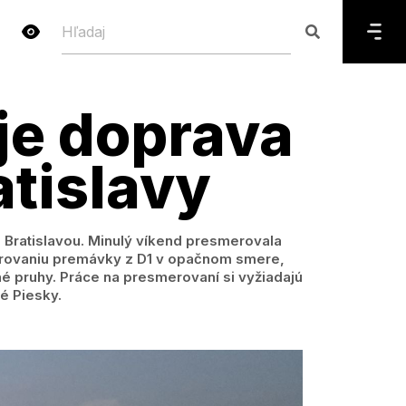
je doprava
atislavy
 Bratislavou. Minulý víkend presmerovala
erovaniu premávky z D1 v opačnom smere,
né pruhy. Práce na presmerovaní si vyžiadajú
é Piesky.