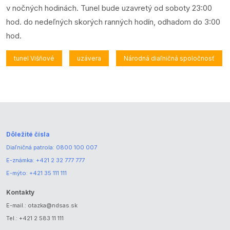
v nočných hodinách. Tunel bude uzavretý od soboty 23:00
hod. do nedeľných skorých ranných hodín, odhadom do 3:00
hod.
tunel Višňové
uzávera
Národná diaľničná spoločnosť
Dôležité čísla
Diaľničná patrola:
0800 100 007
E-známka:
+421 2 32 777 777
E-mýto:
+421 35 111 111
Kontakty
E-mail.:
otazka@ndsas.sk
Tel.:
+421 2 583 11 111