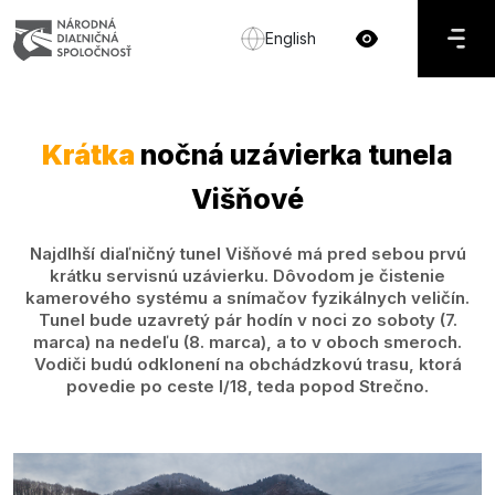
English
Krátka
nočná uzávierka tunela
Višňové
Najdlhší diaľničný tunel Višňové má pred sebou prvú
krátku servisnú uzávierku. Dôvodom je čistenie
kamerového systému a snímačov fyzikálnych veličín.
Tunel bude uzavretý pár hodín v noci zo soboty (7.
marca) na nedeľu (8. marca), a to v oboch smeroch.
Vodiči budú odklonení na obchádzkovú trasu, ktorá
povedie po ceste I/18, teda popod Strečno.