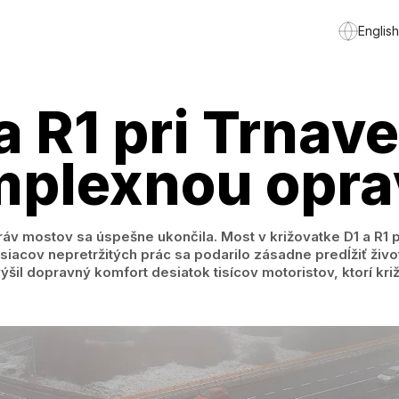
English
 R1 pri Trnave
mplexnou opra
áv mostov sa úspešne ukončila. Most v križovatke D1 a R1 p
cov nepretržitých prác sa podarilo zásadne predĺžiť živ
šil dopravný komfort desiatok tisícov motoristov, ktorí kri