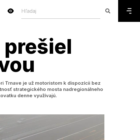
 prešiel
vou
ri Trnave je už motoristom k dispozícii bez
otnosť strategického mosta nadregionálneho
žovatku denne využívajú.