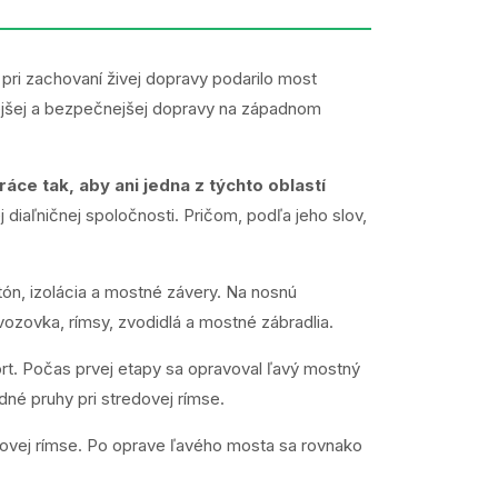
pri zachovaní živej dopravy podarilo most
ejšej a bezpečnejšej dopravy na západnom
e tak, aby ani jedna z týchto oblastí
iaľničnej spoločnosti. Pričom, podľa jeho slov,
tón, izolácia a mostné závery. Na nosnú
ozovka, rímsy, zvodidlá a mostné zábradlia.
t. Počas prvej etapy sa opravoval ľavý mostný
dné pruhy pri stredovej rímse.
dovej rímse. Po oprave ľavého mosta sa rovnako