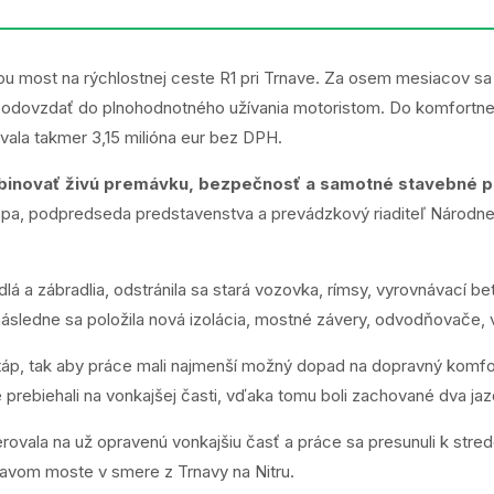
u most na rýchlostnej ceste R1 pri Trnave. Za osem mesiacov sa 
äť odovzdať do plnohodnotného užívania motoristom. Do komfortn
vala takmer 3,15 milióna eur bez DPH.
inovať živú premávku, bezpečnosť a samotné stavebné prác
pa, podpredseda predstavenstva a prevádzkový riaditeľ Národnej d
lá a zábradlia, odstránila sa stará vozovka, rímsy, vyrovnávací be
následne sa položila nová izolácia, mostné závery, odvodňovače, v
áp, tak aby práce mali najmenší možný dopad na dopravný komfor
e prebiehali na vonkajšej časti, vďaka tomu boli zachované dva jaz
ovala na už opravenú vonkajšiu časť a práce sa presunuli k stre
avom moste v smere z Trnavy na Nitru.