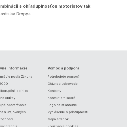
mbinácii s ohľaduplnosťou motoristov tak
Rastislav Droppa.
vne informácie
Pomoc a podpora
ormácie podľa Zákona
Potrebujete pomoc?
/2000
Otázky a odpovede
ikorupčná politika
Kontakty
vne služby
Kontakt pre médiá
ejné obstarávanie
Logo na stiahnutie
nam utajovaných
Vyhlásenie o prístupnosti
točností
Mapa stránok
ový predpis
Používanie cookies