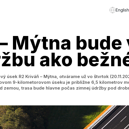
English
 – Mýtna bude
ržbu ako bežn
vý úsek R2 Kriváň – Mýtna, otvárame už vo štvrtok (20.11.
om 9-kilometorovom úseku je približne 6,5 kilometrov mos
d zemou, trasa bude hlavne počas zimnej údržby pod dro