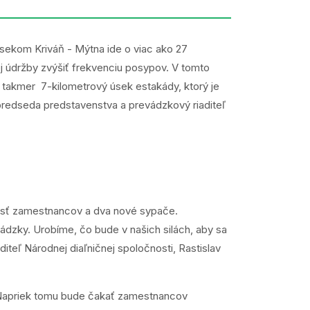
sekom Kriváň - Mýtna ide o viac ako 27
ej údržby zvýšiť frekvenciu posypov. V tomto
 o takmer 7-kilometrový úsek estakády, ktorý je
redseda predstavenstva a prevádzkový riaditeľ
 šesť zamestnancov a dva nové sypače.
ádzky. Urobíme, čo bude v našich silách, aby sa
teľ Národnej diaľničnej spoločnosti, Rastislav
. Napriek tomu bude čakať zamestnancov