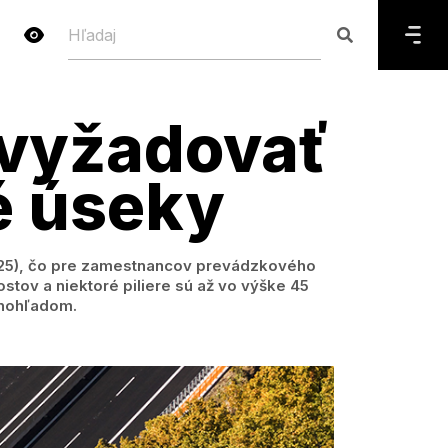
 vyžadovať
é úseky
2025), čo pre zamestnancov prevádzkového
tov a niektoré piliere sú až vo výške 45
bnohľadom.