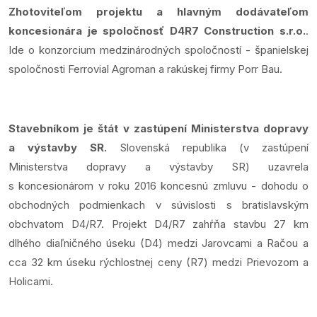
Zhotoviteľom projektu a hlavným dodávateľom
koncesionára je spoločnosť D4R7 Construction s.r.o.
.
Ide o konzorcium medzinárodných spoločností - španielskej
spoločnosti Ferrovial Agroman a rakúskej firmy Porr Bau.
Stavebníkom je štát v zastúpení Ministerstva dopravy
a výstavby SR.
Slovenská republika (v zastúpení
Ministerstva dopravy a výstavby SR) uzavrela
s koncesionárom v roku 2016 koncesnú zmluvu - dohodu o
obchodných podmienkach v súvislosti s bratislavským
obchvatom D4/R7. Projekt D4/R7 zahŕňa stavbu 27 km
dlhého diaľničného úseku (D4) medzi Jarovcami a Račou a
cca 32 km úseku rýchlostnej ceny (R7) medzi Prievozom a
Holicami.