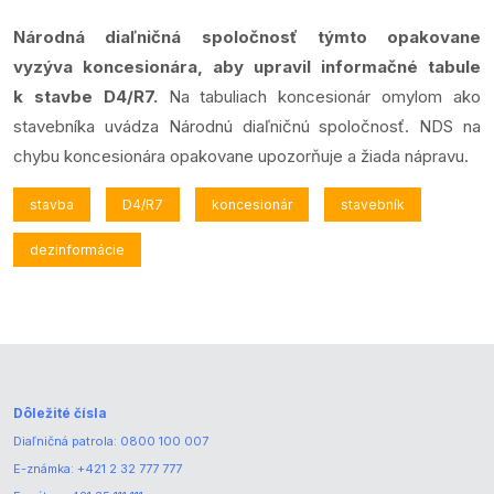
Národná diaľničná spoločnosť týmto opakovane
vyzýva koncesionára, aby upravil informačné tabule
k stavbe D4/R7.
Na tabuliach koncesionár omylom ako
stavebníka uvádza Národnú diaľničnú spoločnosť. NDS na
chybu koncesionára opakovane upozorňuje a žiada nápravu.
stavba
D4/R7
koncesionár
stavebník
dezinformácie
Dôležité čísla
Diaľničná patrola:
0800 100 007
E-známka:
+421 2 32 777 777