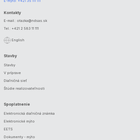
E-mýto:
+421 35 111 111
Kontakty
E-mail.:
otazka@ndsas.sk
Tel.:
+421 2 583 11 111
English
Stavby
Stavby
V príprave
Diaľničná sieť
Štúdie realizovateľnosti
Spoplatnenie
Elektronická diaľničná známka
Elektronické mýto
EETS
Dokumenty - mýto