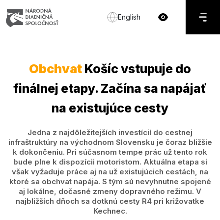
English
Obchvat
Košíc vstupuje do
finálnej etapy. Začína sa napájať
na existujúce cesty
Jedna z najdôležitejších investícií do cestnej
infraštruktúry na východnom Slovensku je čoraz bližšie
k dokončeniu. Pri súčasnom tempe prác už tento rok
bude plne k dispozícii motoristom. Aktuálna etapa si
však vyžaduje práce aj na už existujúcich cestách, na
ktoré sa obchvat napája. S tým sú nevyhnutne spojené
aj lokálne, dočasné zmeny dopravného režimu. V
najbližších dňoch sa dotknú cesty R4 pri križovatke
Kechnec.