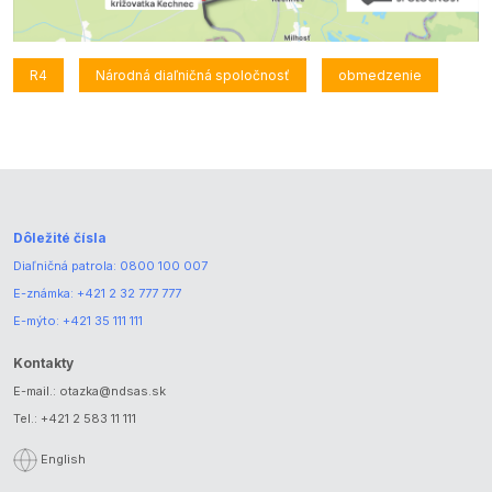
R4
Národná diaľničná spoločnosť
obmedzenie
Dôležité čísla
Diaľničná patrola:
0800 100 007
E-známka:
+421 2 32 777 777
E-mýto:
+421 35 111 111
Kontakty
E-mail.:
otazka@ndsas.sk
Tel.:
+421 2 583 11 111
English