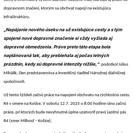
dopravnom značení, ktorým sa obchvat napojí na existujúcu
infraštruktúru.
„Napájanie nového úseku na už existujúce cesty a s tým
spojené nové dopravné značenie si vždy vyžiada aj
dopravné obmedzenia. Práve preto táto etapa bola
naplánovaná tak, aby prebiehala aj počas letných
prázdnin, kedy sú dopravné intenzity nižšie,“
podotkol Július
Mihálik, člen predstavenstva a investičný riaditeľ Národnej diaľničnej
spoločnosti.
Už tento týždeň začnú práce na napojení obchvatu na rýchlostnú cestu
R4 v smere na Košice. V sobotu 12.7. 2025 o 8:00 hodine ráno začnú
práce, pri ktorých bude nevyhnutné úplne uzatvoriť pravý jazdný pás
R4 (smer Milhosť – Košice).