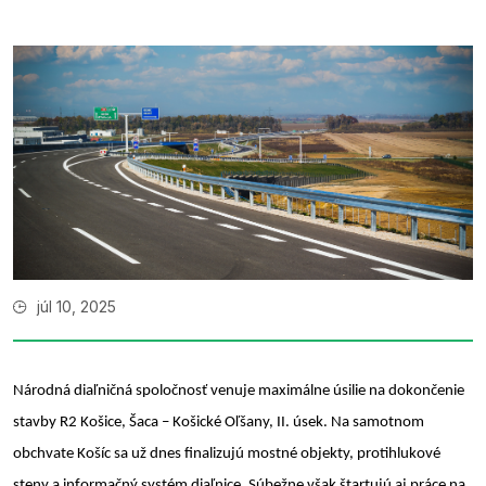
júl 10, 2025
Národná diaľničná spoločnosť venuje maximálne úsilie na dokončenie
stavby R2 Košice, Šaca – Košické Oľšany, II. úsek. Na samotnom
obchvate Košíc sa už dnes finalizujú mostné objekty, protihlukové
steny a informačný systém diaľnice. Súbežne však štartujú aj práce na