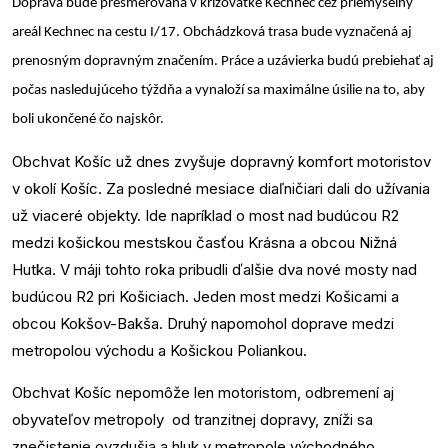
Doprava bude presmerovaná v križovatke Kechnec cez priemyselný
areál Kechnec na cestu I/17. Obchádzková trasa bude vyznačená aj
prenosným dopravným značením. Práce a uzávierka budú prebiehať aj
počas nasledujúceho týždňa a vynaloží sa maximálne úsilie na to, aby
boli ukončené čo najskôr.
Obchvat Košíc už dnes zvyšuje dopravný komfort motoristov
v okolí Košíc. Za posledné mesiace diaľničiari dali do užívania
už viaceré objekty. Ide napríklad o most nad budúcou R2
medzi košickou mestskou časťou Krásna a obcou Nižná
Hutka. V máji tohto roka pribudli ďalšie dva nové mosty nad
budúcou R2 pri Košiciach. Jeden most medzi Košicami a
obcou Kokšov-Bakša. Druhý napomohol doprave medzi
metropolou východu a Košickou Poliankou.
Obchvat Košíc nepomôže len motoristom, odbremení aj
obyvateľov metropoly
od tranzitnej dopravy, zníži sa
znečistenie ovzdušia a hluk v metropole východného