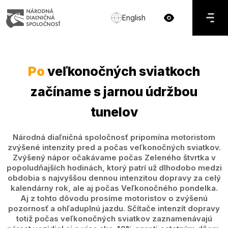
English
Po
veľkonočných sviatkoch
začíname s jarnou údržbou
tunelov
Národná diaľničná spoločnosť pripomína motoristom
zvýšené intenzity pred a počas veľkonočných sviatkov.
Zvýšený nápor očakávame počas Zeleného štvrtka v
popoludňajších hodinách, ktorý patrí už dlhodobo medzi
obdobia s najvyššou dennou intenzitou dopravy za celý
kalendárny rok, ale aj počas Veľkonočného pondelka.
Aj z tohto dôvodu prosíme motoristov o zvýšenú
pozornosť a ohľaduplnú jazdu. Sčítače intenzít dopravy
totiž počas veľkonočných sviatkov zaznamenávajú