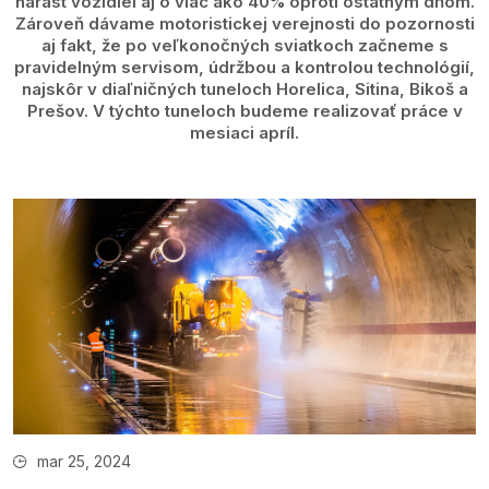
nárast vozidiel aj o viac ako 40% oproti ostatným dňom.
Zároveň dávame motoristickej verejnosti do pozornosti
aj fakt, že po veľkonočných sviatkoch začneme s
pravidelným servisom, údržbou a kontrolou technológií,
najskôr v diaľničných tuneloch Horelica, Sitina, Bikoš a
Prešov. V týchto tuneloch budeme realizovať práce v
mesiaci apríl.
mar 25, 2024