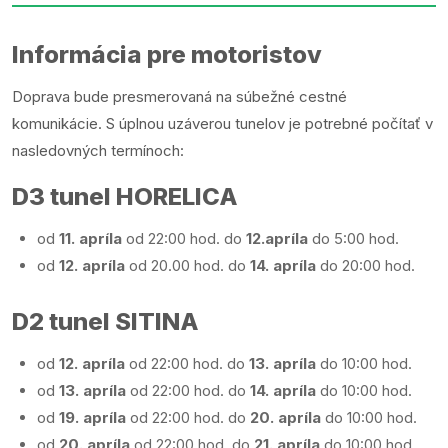
Informácia pre motoristov
Doprava bude presmerovaná na súbežné cestné
komunikácie. S úplnou uzáverou tunelov je potrebné počítať v
nasledovných termínoch:
D3 tunel HORELICA
od
11. apríla
od 22:00 hod. do
12.apríla
do 5:00 hod.
od
12. apríla
od 20.00 hod. do
14. apríla
do 20:00 hod.
D2 tunel SITINA
od
12. apríla
od 22:00 hod. do
13. apríla
do 10:00 hod.
od
13. apríla
od 22:00 hod. do
14. apríla
do 10:00 hod.
od
19. apríla
od 22:00 hod. do
20. apríla
do 10:00 hod.
od
20. apríla
od 22:00 hod. do
21. apríla
do 10:00 hod.