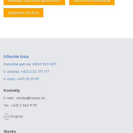
Národná diaľničná spoločnosť
dopravné informácie
dopravná situácia
Dôležité čísla
Diaľničná patrola:
0800 100 007
E-známka:
+421 2 32 777 777
E-mýto:
+421 35 111 111
Kontakty
E-mail.:
otazka@ndsas.sk
Tel.:
+421 2 583 11 111
English
Stavby