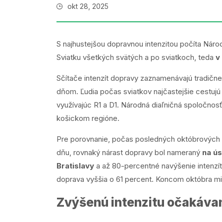
okt 28, 2025
S najhustejšou dopravnou intenzitou počíta Nár
Sviatku všetkých svätých a po sviatkoch, teda
v
Sčítače intenzít dopravy zaznamenávajú tradične
dňom. Ľudia počas sviatkov najčastejšie cestujú
využívajúc R1 a D1. Národná diaľničná spoločnos
košickom regióne.
Pre porovnanie, počas posledných októbrových 
dňu, rovnaký nárast dopravy bol nameraný
na ús
Bratislavy
a až 80-percentné navýšenie intenzí
doprava vyššia o 61 percent. Koncom októbra mi
Zvýšenú intenzitu očakáva