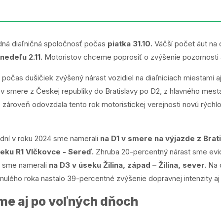
odná diaľničná spoločnosť počas
piatka 31.10.
Väčší počet áut na 
 nedeľu 2.11.
Motoristov chceme poprosiť o zvýšenie pozornosti a
 počas dušičiek zvýšený nárast vozidiel na diaľniciach miestami a
 v smere z Českej republiky do Bratislavy po D2, z hlavného mest
ť zároveň odovzdala tento rok motoristickej verejnosti novú rýchl
dní v roku 2024 sme namerali
na D1 v smere na výjazde z Brat
eku R1 Vlčkovce - Sereď.
Zhruba 20-percentný nárast sme evid
t sme namerali
na D3 v úseku Žilina, západ – Žilina, sever.
Na 
nulého roka nastalo 39-percentné zvýšenie dopravnej intenzity a
me aj po voľných dňoch