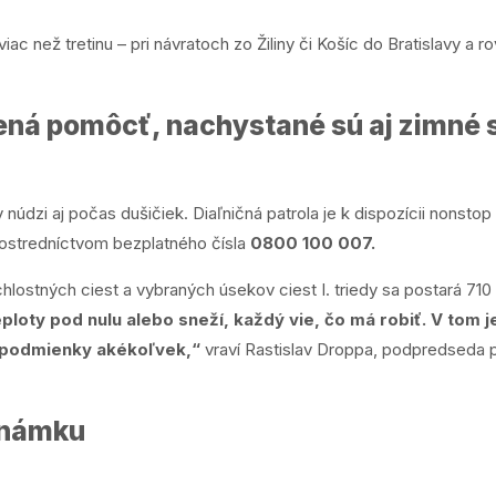
 viac než tretinu – pri návratoch zo Žiliny či Košíc do Bratislavy a
vená pomôcť, nachystané sú aj zimné s
núdzi aj počas dušičiek. Diaľničná patrola je k dispozícii nonstop
 prostredníctvom bezplatného čísla
0800 100 007.
ýchlostných ciest a vybraných úsekov ciest I. triedy sa postará 7
ploty pod nulu alebo sneží, každý vie, čo má robiť. V tom j
ú podmienky akékoľvek,“
vraví Rastislav Droppa, podpredseda 
známku