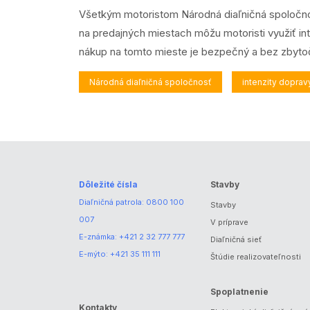
Všetkým motoristom Národná diaľničná spoločnos
na predajných miestach môžu motoristi využiť i
nákup na tomto mieste je bezpečný a bez zbyto
Národná diaľničná spoločnosť
intenzity doprav
Dôležité čísla
Stavby
Diaľničná patrola:
0800 100
Stavby
007
V príprave
E-známka:
+421 2 32 777 777
Diaľničná sieť
E-mýto:
+421 35 111 111
Štúdie realizovateľnosti
Spoplatnenie
Kontakty