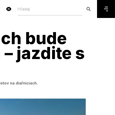
ach bude
– jazdite s
tov na diaľniciach.