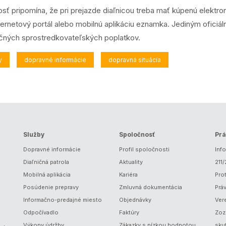
ť pripomína, že pri prejazde diaľnicou treba mať kúpenú elektr
nternetový portál alebo mobilnú aplikáciu eznamka. Jediným ofic
čných sprostredkovateľských poplatkov.
y
dopravné informácie
dopravná situácia
Služby
Spoločnosť
Prá
Dopravné informácie
Profil spoločnosti
Inf
Diaľničná patrola
Aktuality
211
Mobilná aplikácia
Kariéra
Prot
Posúdenie prepravy
Zmluvná dokumentácia
Prá
Informačno-predajné miesto
Objednávky
Ver
Odpočívadlo
Faktúry
Zoz
Výkony údržby
Zákazky s nízkou hodnotou
sku