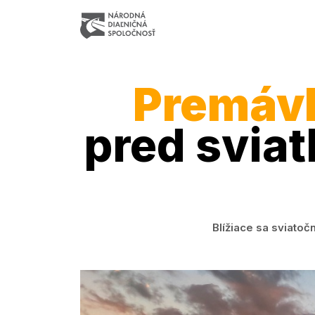
Premáv
pred sviat
Blížiace sa sviato