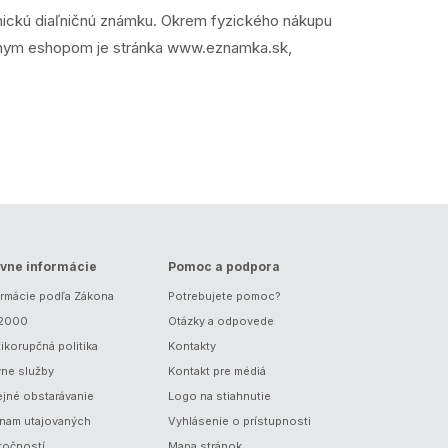
onickú diaľničnú známku. Okrem fyzického nákupu
iálnym eshopom je stránka www.eznamka.sk,
vne informácie
Pomoc a podpora
ormácie podľa Zákona
Potrebujete pomoc?
/2000
Otázky a odpovede
ikorupčná politika
Kontakty
vne služby
Kontakt pre médiá
ejné obstarávanie
Logo na stiahnutie
nam utajovaných
Vyhlásenie o prístupnosti
točností
Mapa stránok