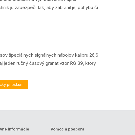
ik ju zabezpečí tak, aby zabránil jej pohybu či
usov špeciálnych signálnych nábojov kalibru 26,6
aj jeden ručný časový granát vzor RG 39, ktorý
ický prieskum
vne informácie
Pomoc a podpora