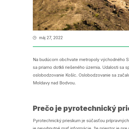
máj 27, 2022
Na budúcom obchvate metropoly východného Slov
sa priamo dotkli riešeného územia. Udalosti sa 
oslobodzovanie Košíc. Oslobodzovanie sa začal
Moldavy nad Bodvou.
Prečo je pyrotechnický pr
Pyrotechnický prieskum je súčasťou prípravných
je nevyhnutné mať informácie, že priestor je p