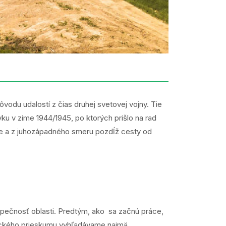
u udalostí z čias druhej svetovej vojny. Tie
ku v zime 1944/1945, po ktorých prišlo na rad
ce a z juhozápadného smeru pozdĺž cesty od
zpečnosť oblasti. Predtým, ako sa začnú práce,
hnického prieskumu vyhľadávame najmä