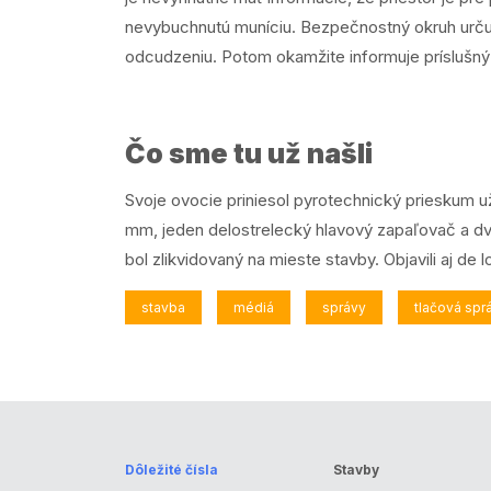
nevybuchnutú muníciu. Bezpečnostný okruh určuje
odcudzeniu. Potom okamžite informuje príslušný 
Čo sme tu už našli
Svoje ovocie priniesol pyrotechnický prieskum už
mm, jeden delostrelecký hlavový zapaľovač a dva
bol zlikvidovaný na mieste stavby. Objavili aj de
stavba
médiá
správy
tlačová spr
Dôležité čísla
Stavby