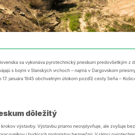
enska sa vykonáva pyrotechnický prieskum predovšetkým z dôvod
spájajú s bojmi v Slanských vrchoch – najmä v Dargovskom priesmy
o 17. januára 1945 obchvatným útokom pozdĺž cesty Seňa – Koši
ieskum dôležitý
 krokov výstavby. Výstavbu priamo neovplyvňuje, ale zvyšuje be
re pracovníkov i budúcich motoristov bezpečný. V rámci pyrotec