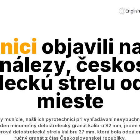
English
nici
objavili n
 nálezy, česk
leckú strelu od
mieste
y munície, našli ich pyrotechnici pri vyhľadávaní nevybuchn
jeden mínometný delostrelecký granát kalibru 82 mm, jeden
rová delostrelecká strela kalibru 37 mm, ktorá bola odpále
ručný granát z čias Československej republiky.