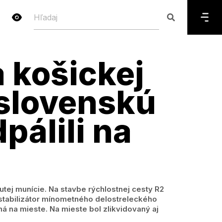
a košickej
oslovenskú
pálili na
utej munície. Na stavbe rýchlostnej cesty R2
 stabilizátor mínometného delostreleckého
ná na mieste. Na mieste bol zlikvidovaný aj