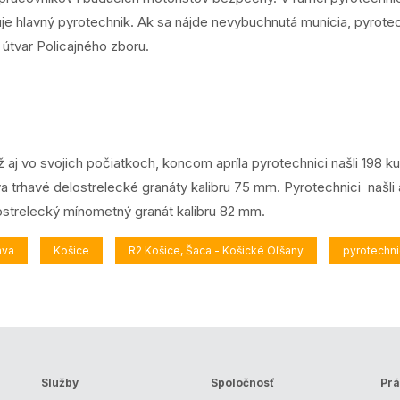
 hlavný pyrotechnik. Ak sa nájde nevybuchnutá munícia, pyrotechn
útvar Policajného zboru.
 aj vo svojich počiatkoch, koncom apríla pyrotechnici našli 198 k
 trhavé delostrelecké granáty kalibru 75 mm. Pyrotechnici našli 
 lostrelecký mínometný granát kalibru 82 mm.
áva
Košice
R2 Košice, Šaca - Košické Oľšany
pyrotechn
Služby
Spoločnosť
Prá