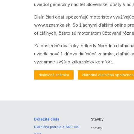
uviedol generálny riaditeľ Slovenskej pošty Vlad
Diaľničiari opäť upozorňujú motoristov využívajú
www.eznamka.sk
. So žiadnymi ďalšími online p
oficiálnych, často sú motoristom účtované rôzn
Za posledné dva roky, odkedy Národná diaľničná 
uviedla nová 1-dňová diaľničná známka, diaľničia
významne zvýšilo zákaznícky komfort.
diaľničná známka
Národná diaľničná spoločnos
Dôležité čísla
Stavby
Diaľničná patrola:
0800 100
Stavby