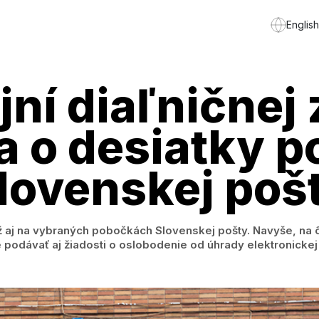
English
jní diaľničnej
la o desiatky 
lovenskej poš
ž aj na vybraných pobočkách Slovenskej pošty. Navyše, na 
odávať aj žiadosti o oslobodenie od úhrady elektronickej