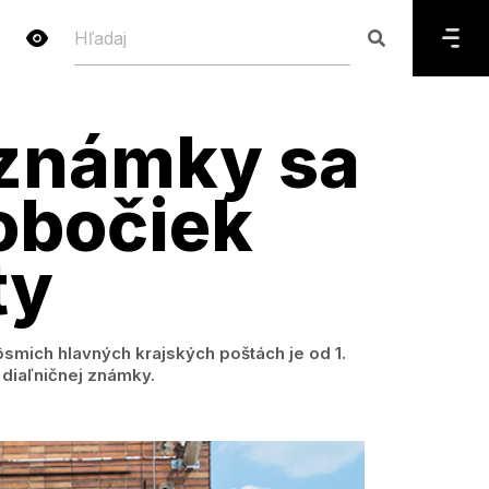
 známky sa
pobočiek
ty
ôsmich hlavných krajských poštách je od 1.
 diaľničnej známky.