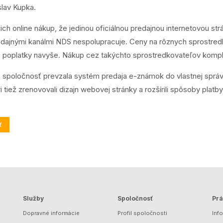
islav Kupka.
cich online nákup, že jedinou oficiálnou predajnou internetovou s
redajnými kanálmi NDS nespolupracuje. Ceny na rôznych sprostredk
e poplatky navyše. Nákup cez takýchto sprostredkovateľov kompl
spoločnosť prevzala systém predaja e-známok do vlastnej správy,
ri tiež zrenovovali dizajn webovej stránky a rozšírili spôsoby pla
ť
Služby
Spoločnosť
Prá
Dopravné informácie
Profil spoločnosti
Inf