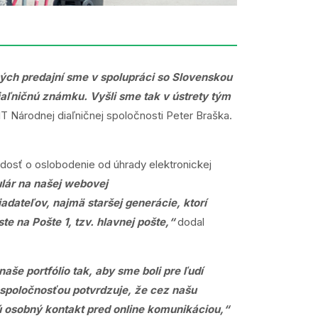
ých predajní sme v spolupráci so Slovenskou
iaľničnú známku. Vyšli sme tak v ústrety tým
IT Národnej diaľničnej spoločnosti Peter Braška.
dosť o oslobodenie od úhrady elektronickej
lár na našej webovej
ateľov, najmä staršej generácie, ktorí
 na Pošte 1, tzv. hlavnej pošte,“
dodal
še portfólio tak, aby sme boli pre ľudí
 spoločnosťou potvrdzuje, že cez našu
ú osobný kontakt pred online komunikáciou,“