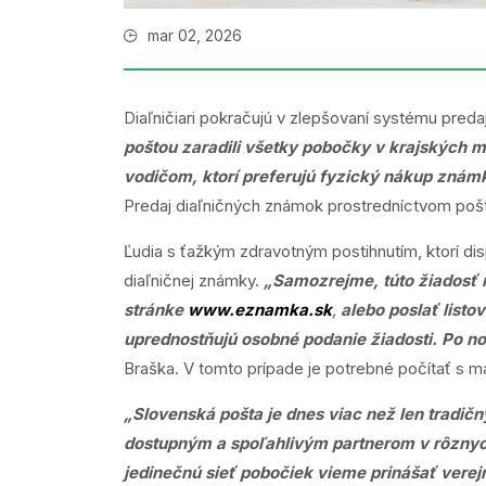
mar 02, 2026
Diaľničiari pokračujú v zlepšovaní systému pred
poštou zaradili všetky pobočky v krajských m
vodičom, ktorí preferujú fyzický nákup znám
Predaj diaľničných známok prostredníctvom poš
Ľudia s ťažkým zdravotným postihnutím, ktorí di
diaľničnej známky.
„Samozrejme, túto žiadosť 
stránke
www.eznamka.sk
,
alebo poslať listo
uprednostňujú osobné podanie žiadosti. Po no
Braška. V tomto prípade je potrebné počítať s 
„Slovenská pošta je dnes viac než len tradičn
dostupným a spoľahlivým partnerom v rôznych
jedinečnú sieť pobočiek vieme prinášať verej