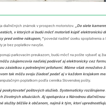
aja diaľničných známok v prospech motoristov.
„Do siete kamenn
estách, v ktorých si budú môcť motoristi kúpiť elektronickú d
ky pred online nákupom,“
povedal riaditeľ úseku spoplatnenia a 
ty je bez poplatkov navyše.
sponujú parkovacím preukazom, budú môcť na pošte vybaviť aj žia
môžu záujemcovia naďalej podávať aj elektronicky cez formu
vou zásielkou s potrebnými prílohami.
Máme však množstvo žiad
vom tak môžu svoju žiadosť podať aj v každom krajskom meste
manipulačným poplatkom podľa cenníka Slovenskej pošty.
ý poskytovateľ poštových služieb. Systematicky rozširujeme na
 životných situáciách. Aj spolupráca s Národnou diaľničnou
né služby bližšie k občanom, najmä k tým, ktorí uprednostňuj