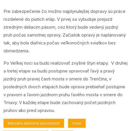
Pre zabezpečenie čo možno najplynulejšej dopravy sú práce
rozdelené do piatich etáp. V prvej sa vybuduje prejazd
stredným deliacim pásom, cez ktorý bude vedený jazdný
pruh počas samotnej opravy. Začiatok opravy je naplánovaný
tak, aby bola diaľnica počas veľkonočných sviatkov bez
obmedzenia.
Po Veľkej noci sa budú realizovať zvyšné štyri etapy. V druhej
a tretej etape sa budú postupne opravovať ľavý a pravý
jazdný pruh pravej časti mosta v smere do Trenčína, v
posledných dvoch etapách bude oprava prebiehať postupne
v pravom a ľavom jazdnom pruhu ľavého mosta v smere do
Trnavy. V každej etape bude zachovaný počet jazdných
pruhov ako pred opravou.
Národná diaľničná spoločnosť
most