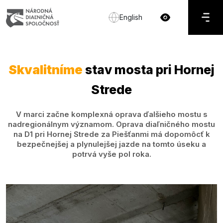
English
Skvalitníme
stav mosta pri Hornej
Strede
V marci začne komplexná oprava ďalšieho mostu s
nadregionálnym významom. Oprava diaľničného mostu
na D1 pri Hornej Strede za Piešťanmi má dopomôcť k
bezpečnejšej a plynulejšej jazde na tomto úseku a
potrvá vyše pol roka.