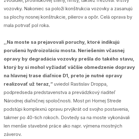
zvodidiel, protihlukovej steny, rímsy, taktiež frézovať vrstvy
vozovky. Nakoniec sa položí konštrukcia vozovky a zasanujú
sa plochy nosnej konštrukcie, pilierov a opôr. Celá oprava by
mala potrvať pol roka.
,,Na moste sa prejavovali poruchy, ktoré indikujú
porušenú hydroizoláciu mosta. Neriešením včasnej
opravy by degradácia vozovky prešla do takého stavu,
ktorý by si mohol vyžiadať väčšie obmedzenie dopravy
na hlavnej trase diaľnice D1, preto je nutné opravy
realizovať už teraz,“
uviedol Rastislav Droppa,
podpredseda predstavenstva a prevádzkový riaditeľ
Národnej diaľničnej spoločnosti. Most pri Hornej Strede
podstúpi komplexnú opravu prvýkrát od svojho postavenia,
takmer po 40-tich rokoch. Dovtedy sa na moste vykonávali
len menšie stavebné práce ako napr. výmena mostných
záverov.