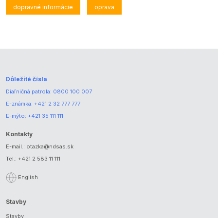
dopravné informácie
oprava
Dôležité čísla
Diaľničná patrola:
0800 100 007
E-známka:
+421 2 32 777 777
E-mýto:
+421 35 111 111
Kontakty
E-mail.:
otazka@ndsas.sk
Tel.:
+421 2 583 11 111
English
Stavby
Stavby