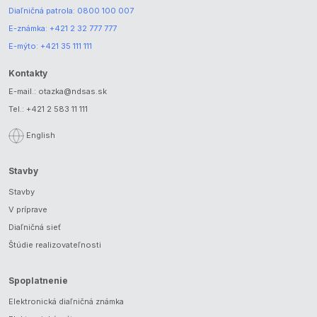
Diaľničná patrola:
0800 100 007
E-známka:
+421 2 32 777 777
E-mýto:
+421 35 111 111
Kontakty
E-mail.:
otazka@ndsas.sk
Tel.:
+421 2 583 11 111
English
Stavby
Stavby
V príprave
Diaľničná sieť
Štúdie realizovateľnosti
Spoplatnenie
Elektronická diaľničná známka