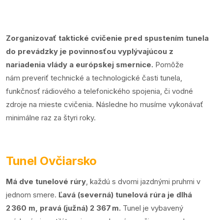
Zorganizovať taktické cvičenie pred spustením tunela
do prevádzky je
povinnosťou vyplývajúcou z
nariadenia vlády a európskej smernice.
Pomôže
nám preveriť technické a technologické časti tunela,
funkčnosť rádiového a telefonického spojenia, či vodné
zdroje na mieste cvičenia. Následne ho musíme vykonávať
minimálne raz za štyri roky.
Tunel Ovčiarsko
Má dve tunelové rúry
, každú s dvomi jazdnými pruhmi v
jednom smere.
Ľavá (severná) tunelová rúra je dlhá
2 360 m, pravá (južná) 2 367 m.
Tunel je vybavený