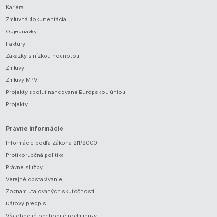
Kariéra
Zmluvná dokumentácia
Objednávky
Faktúry
Zákazky s nízkou hodnotou
Zmluvy
Zmluvy MPV
Projekty spolufinancované Európskou úniou
Projekty
Právne informácie
Informácie podľa Zákona 211/2000
Protikorupčná politika
Právne služby
Verejné obstarávanie
Zoznam utajovaných skutočností
Dátový predpis
Všeobecné obchodné podmienky