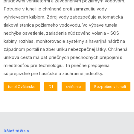
prúdovými ventilátormi a zavodneným požiarnym vodovom.
Potrubie v tuneli je chránené proti zamrznutiu vody
vyhrievacím káblom. Zdroj vody zabezpečuje automatická
tlaková stanica požiarneho vodovodu. Vo výbave tunela
nechýba osvetlenie, zariadenia núdzového volania - SOS
kabíny, rozhlas, monitorovacie systémy a havarijná nádrž na
západnom portáli na zber úniku nebezpečnej látky. Chránená
úniková cesta má päť priečnych priechodných prepojení s
miestnosťou pre technológiu. Tri priečne prepojenia
sú prejazdné pre hasičské a záchranné jednotky.
tunel Ovčiarsko
D1
cvičenie
Bezpečne v tuneli
Dôležité čísla