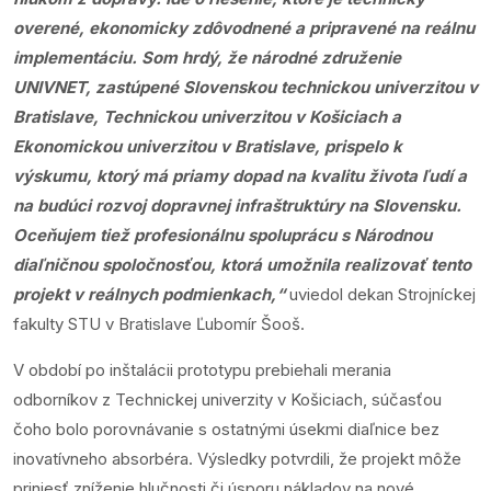
overené, ekonomicky zdôvodnené a pripravené na reálnu
implementáciu. Som hrdý, že národné združenie
UNIVNET, zastúpené Slovenskou technickou univerzitou v
Bratislave, Technickou univerzitou v Košiciach a
Ekonomickou univerzitou v Bratislave, prispelo k
výskumu, ktorý má priamy dopad na kvalitu života ľudí a
na budúci rozvoj dopravnej infraštruktúry na Slovensku.
Oceňujem tiež profesionálnu spoluprácu s Národnou
diaľničnou spoločnosťou, ktorá umožnila realizovať tento
projekt v reálnych podmienkach,“
uviedol dekan Strojníckej
fakulty STU v Bratislave Ľubomír Šooš.
V období po inštalácii prototypu prebiehali merania
odborníkov z Technickej univerzity v Košiciach, súčasťou
čoho bolo porovnávanie s ostatnými úsekmi diaľnice bez
inovatívneho absorbéra. Výsledky potvrdili, že projekt môže
priniesť zníženie hlučnosti či úsporu nákladov na nové