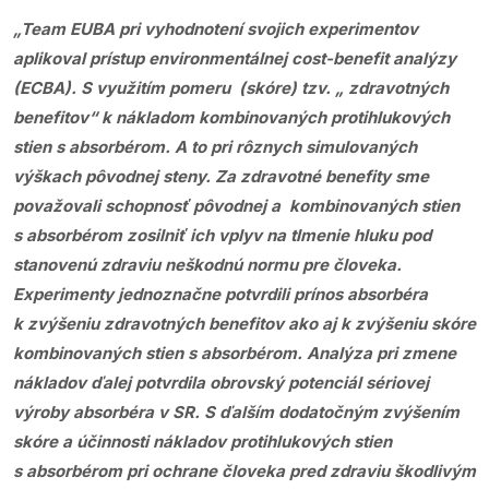
„Team EUBA pri vyhodnotení svojich experimentov
aplikoval prístup environmentálnej cost-benefit analýzy
(ECBA). S využitím pomeru (skóre) tzv. „ zdravotných
benefitov“ k nákladom kombinovaných protihlukových
stien s absorbérom. A to pri rôznych simulovaných
výškach pôvodnej steny. Za zdravotné benefity sme
považovali schopnosť pôvodnej a kombinovaných stien
s absorbérom zosilniť ich vplyv na tlmenie hluku pod
stanovenú zdraviu neškodnú normu pre človeka.
Experimenty jednoznačne potvrdili prínos absorbéra
k zvýšeniu zdravotných benefitov ako aj k zvýšeniu skóre
kombinovaných stien s absorbérom. Analýza pri zmene
nákladov ďalej potvrdila obrovský potenciál sériovej
výroby absorbéra v SR. S ďalším dodatočným zvýšením
skóre a účinnosti nákladov protihlukových stien
s absorbérom pri ochrane človeka pred zdraviu škodlivým