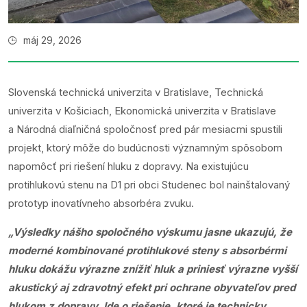
máj 29, 2026
Slovenská technická univerzita v Bratislave, Technická
univerzita v Košiciach, Ekonomická univerzita v Bratislave
a Národná diaľničná spoločnosť pred pár mesiacmi spustili
projekt, ktorý môže do budúcnosti významným spôsobom
napomôcť pri riešení hluku z dopravy. Na existujúcu
protihlukovú stenu na D1 pri obci Studenec bol nainštalovaný
prototyp inovatívneho absorbéra zvuku.
„Výsledky nášho spoločného výskumu jasne ukazujú, že
moderné kombinované protihlukové steny s absorbérmi
hluku dokážu výrazne znížiť hluk a priniesť výrazne vyšší
akustický aj zdravotný efekt pri ochrane obyvateľov pred
hlukom z dopravy. Ide o riešenie, ktoré je technicky