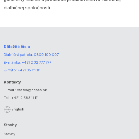
diaľničnej spoločnosti.
Dôležité čísla
Diaľničná patrola:
0800 100 007
E-známka:
+421 2 32 777 777
E-mýto:
+421 35 111 111
Kontakty
E-mail.:
otazka@ndsas.sk
Tel.:
+421 2 583 11 111
English
Stavby
Stavby