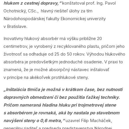
hlukom z cestnej dopravy,“
konštatoval prof. Ing. Pavol
Ochotnický, CSc., hlavný riešiteľ úlohy za tím
Národohospodárskej fakulty Ekonomickej univerzity
v Bratislave.
Inovatívny hlukový absorbér má výšku približne 20
centimetrov, je vyrobený z recyklovaného plastu, pričom jeho
životnosť sa odhaduje od 25 do 50 rokov. Výhodou hlukového
absorbéra je predovšetkým jednoduché osadenie. V praxi to
znamená, že je možné absorpčný nástavec inštalovať
v princípe na akékoľvek protihlukové steny.
„Inštalácia tlmiča je možná v krátkom čase, bez nutnosti
dopravných obmedzení či bez použitia ťažkej techniky.
Pričom nameraná hladina hluku pri trojmetrovej stene
s absorbérom je rovnaká, aká by nastala po stavebnom
navýšení steny o 0,6 metra,“
uzavrel Filip Macháček,
generálny riaditeľ a predseda predstavenstva Národnej