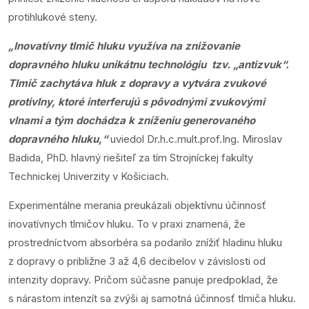
protihlukové steny.
„Inovatívny tlmič hluku využíva na znižovanie
dopravného hluku unikátnu technológiu tzv. „antizvuk“.
Tlmič zachytáva hluk z dopravy a vytvára zvukové
protivlny, ktoré interferujú s pôvodnými zvukovými
vlnami a tým dochádza k zníženiu generovaného
dopravného hluku,“
uviedol Dr.h.c.mult.prof.Ing. Miroslav
Badida, PhD. hlavný riešiteľ za tím Strojníckej fakulty
Technickej Univerzity v Košiciach.
Experimentálne merania preukázali objektívnu účinnosť
inovatívnych tlmičov hluku. To v praxi znamená, že
prostredníctvom absorbéra sa podarilo znížiť hladinu hluku
z dopravy o približne 3 až 4,6 decibelov v závislosti od
intenzity dopravy. Pričom súčasne panuje predpoklad, že
s nárastom intenzít sa zvýši aj samotná účinnosť tlmiča hluku.