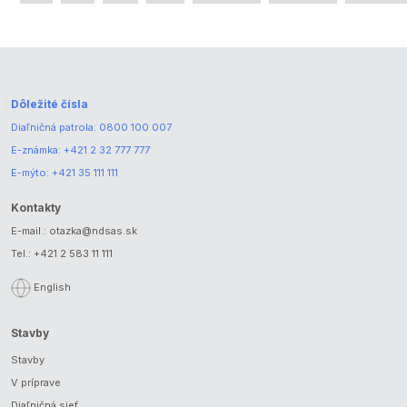
Dôležité čísla
Diaľničná patrola:
0800 100 007
E-známka:
+421 2 32 777 777
E-mýto:
+421 35 111 111
Kontakty
E-mail.:
otazka@ndsas.sk
Tel.:
+421 2 583 11 111
English
Stavby
Stavby
V príprave
Diaľničná sieť