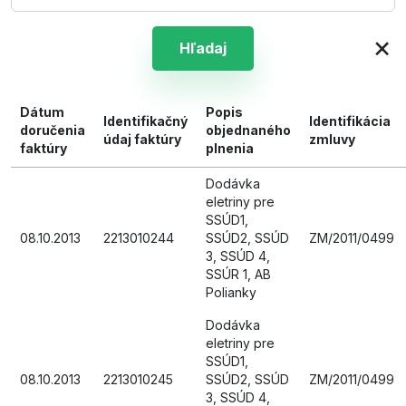
×
Hľadaj
Dátum
Popis
Identifikačný
Identifikácia
doručenia
objednaného
údaj faktúry
zmluvy
faktúry
plnenia
Dodávka
eletriny pre
SSÚD1,
08.10.2013
2213010244
SSÚD2, SSÚD
ZM/2011/0499
3, SSÚD 4,
SSÚR 1, AB
Polianky
Dodávka
eletriny pre
SSÚD1,
08.10.2013
2213010245
SSÚD2, SSÚD
ZM/2011/0499
3, SSÚD 4,