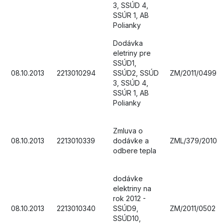
3, SSÚD 4,
SSÚR 1, AB
Polianky
Dodávka
eletriny pre
SSÚD1,
08.10.2013
2213010294
SSÚD2, SSÚD
ZM/2011/0499
3, SSÚD 4,
SSÚR 1, AB
Polianky
Zmluva o
08.10.2013
2213010339
dodávke a
ZML/379/2010
odbere tepla
dodávke
elektriny na
rok 2012 -
08.10.2013
2213010340
SSÚD9,
ZM/2011/0502
SSÚD10,