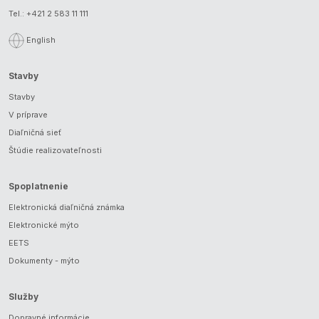
Tel.:
+421 2 583 11 111
English
Stavby
Stavby
V príprave
Diaľničná sieť
Štúdie realizovateľnosti
Spoplatnenie
Elektronická diaľničná známka
Elektronické mýto
EETS
Dokumenty - mýto
Služby
Dopravné informácie