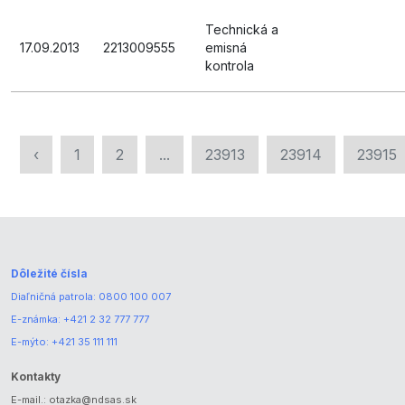
Technická a
17.09.2013
2213009555
emisná
kontrola
‹
1
2
...
23913
23914
23915
Dôležité čísla
Diaľničná patrola:
0800 100 007
E-známka:
+421 2 32 777 777
E-mýto:
+421 35 111 111
Kontakty
E-mail.:
otazka@ndsas.sk